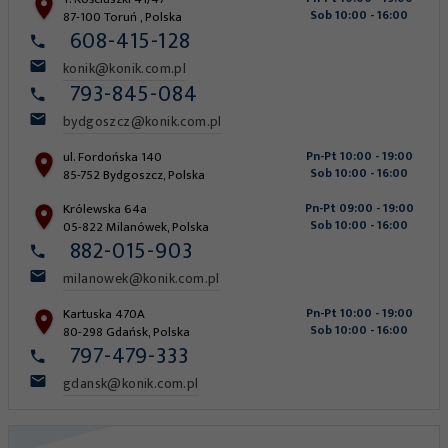
Sob 10:00 - 16:00
87-100
Toruń
,
Polska
608-415-128
konik@konik.com.pl
793-845-084
bydgoszcz@konik.com.pl
ul. Fordońska 140
Pn-Pt 10:00 - 19:00
Sob 10:00 - 16:00
85-752
Bydgoszcz
,
Polska
Królewska 64a
Pn-Pt 09:00 - 19:00
Sob 10:00 - 16:00
05-822
Milanówek
,
Polska
882-015-903
milanowek@konik.com.pl
Kartuska 470A
Pn-Pt 10:00 - 19:00
Sob 10:00 - 16:00
80-298
Gdańsk
,
Polska
797-479-333
gdansk@konik.com.pl