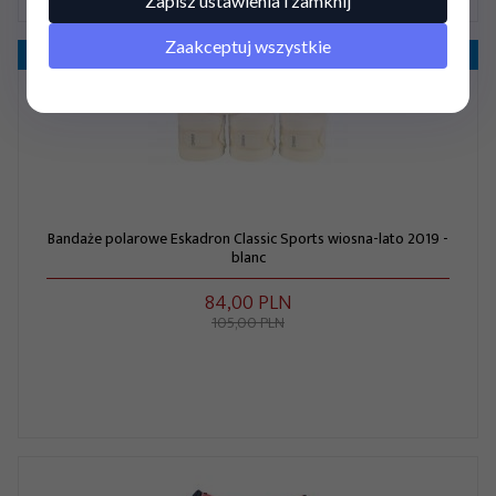
Zapisz ustawienia i zamknij
Zaakceptuj wszystkie
Promocja
- 20%
Bandaże polarowe Eskadron Classic Sports wiosna-lato 2019 -
blanc
84,
00
PLN
105,00 PLN