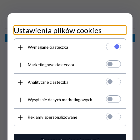
Ustawienia plików cookies
Promocja
- 20%
Wymagane ciasteczka
Marketingowe ciasteczka
Analityczne ciasteczka
Potnik Eskadron VELVET CRYSTAL Classic Sports wiosna-lato
2019 blanc
Wysyłanie danych marketingowych
236,
00
PLN
295,00 PLN
Reklamy spersonalizowane