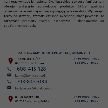
koni oraz wygodę ich opiekunów. Nasz sklep z akcesoriami dla koni
oferuje wyłącznie sprawdzone produkty, które spełniają
oczekiwania nawet najbardziej wymagających klientów. Wybierając
torby na szczotki, szczotki czy inne akcesoria, masz pewność, że
otrzymasz produkty trwałe, estetyczne i dopasowane do
codziennych potrzeb.
ZAPRASZAMY DO SKLEPÓW STACJONARNYCH
T. Kościuszki 41/47
Pn-Pt 10:00 - 19:00
Sob 10:00 - 16:00
87-100
Toruń
,
Polska
608-415-128
konik@konik.com.pl
793-845-084
bydgoszcz@konik.com.pl
ul. Fordońska 140
Pn-Pt 10:00 - 19:00
Sob 10:00 - 16:00
85-752
Bydgoszcz
,
Polska