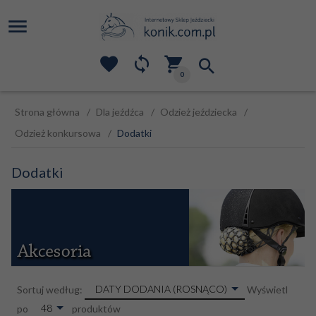
0
Strona główna
Dla jeźdźca
Odzież jeździecka
Odzież konkursowa
Dodatki
Dodatki
sort
DATY DODANIA (ROSNĄCO)
Sortuj według:
Wyświetl
pop
48
po
produktów