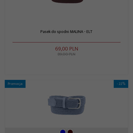
Pasek do spodni MALINA - ELT
69,
00
PLN
89,00 PLN
Promocja
- 22%