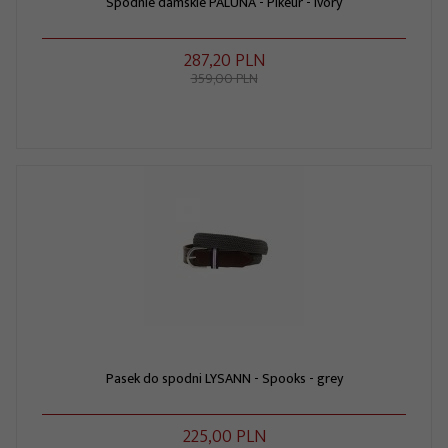
Spodnie damskie PALUNA - Pikeur - ivory
287,
20
PLN
359,00 PLN
Pasek do spodni LYSANN - Spooks - grey
225,
00
PLN