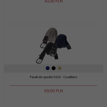
43,
00
PLN
Pasek do spodni SS25 - Covalliero
69,
00
PLN