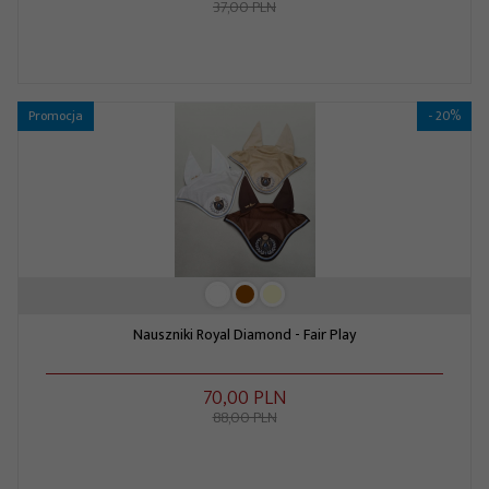
37,00 PLN
Promocja
- 20%
Nauszniki Royal Diamond - Fair Play
70,
00
PLN
88,00 PLN