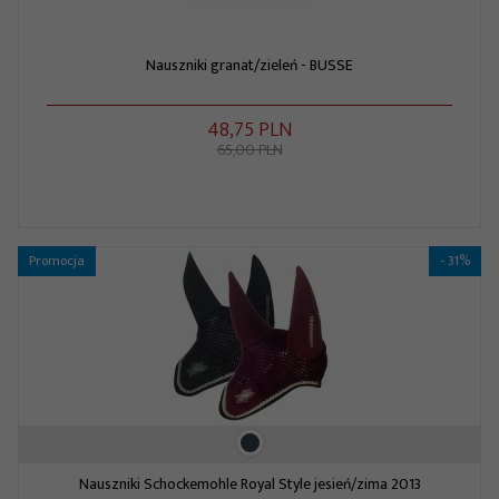
Nauszniki granat/zieleń - BUSSE
48,
75
PLN
65,00 PLN
Promocja
- 31%
Nauszniki Schockemohle Royal Style jesień/zima 2013