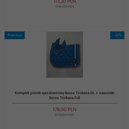
111,
20
PLN
139,00 PLN
Promocja
- 36%
Komplet potnik ujeżdżeniowy Busse Toskana DL + nauszniki
Busse Toskana Full
178,
00
PLN
278,00 PLN