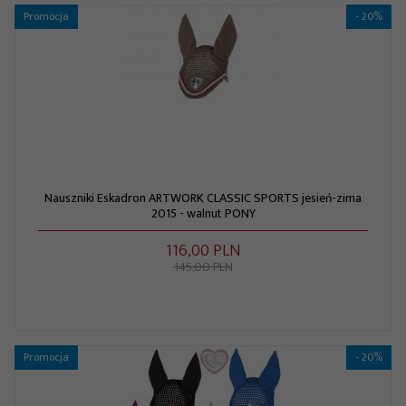
Promocja
- 20%
Nauszniki Eskadron ARTWORK CLASSIC SPORTS jesień-zima
2015 - walnut PONY
116,
00
PLN
145,00 PLN
Promocja
- 20%