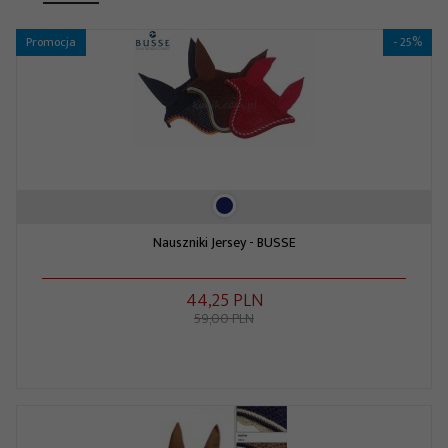
Promocja
- 25%
Nauszniki Jersey - BUSSE
44,
25
PLN
59,00 PLN