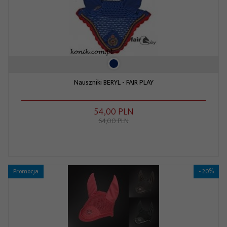
Nauszniki BERYL - FAIR PLAY
54,
00
PLN
64,00 PLN
Promocja
- 20%