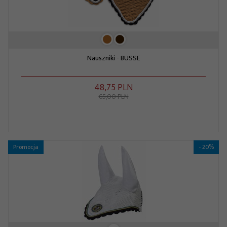
Nauszniki - BUSSE
48,
75
PLN
65,00 PLN
Promocja
- 20%