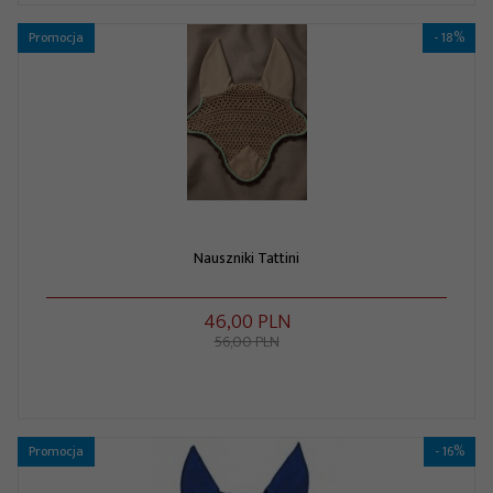
Promocja
- 18%
Nauszniki Tattini
46,
00
PLN
56,00 PLN
Promocja
- 16%