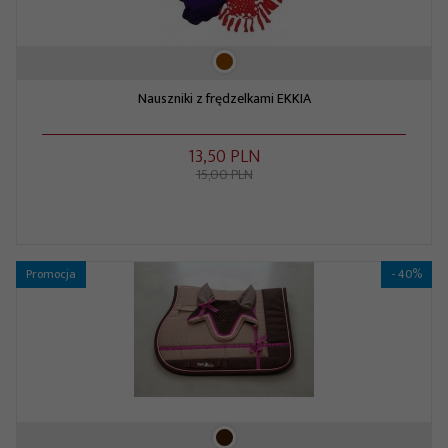
Nauszniki z frędzelkami EKKIA
13,
50
PLN
15,00 PLN
Promocja
- 40%