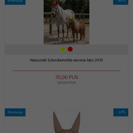
Promocja
- 44%
Nauszniki Schockemohle wiosna-lato 2015
70,
00
PLN
125,00 PLN
Promocja
- 20%