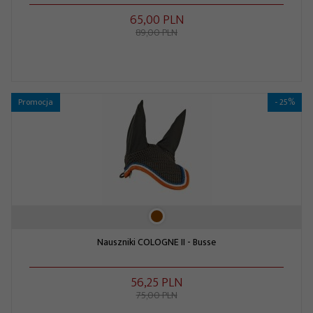
65,
00
PLN
89,00 PLN
Promocja
- 25%
Nauszniki COLOGNE II - Busse
56,
25
PLN
75,00 PLN