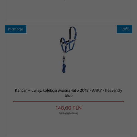
Promocja
- 20%
Kantar + uwiąz kolekcja wiosna-lato 2018 - ANKY - heavently
blue
148,
00
PLN
185,00 PLN