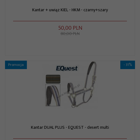
Kantar + uwiąz KIEL - HKM - czarny+szary
50,
00
PLN
80,00 PLN
Promocja
- 31%
Kantar DUAL PLUS - EQUEST - desert multi