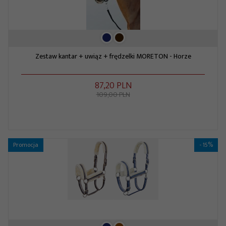
Zestaw kantar + uwiąz + frędzelki MORETON - Horze
87,
20
PLN
109,00 PLN
Promocja
- 15%