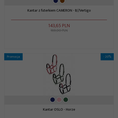
Kantar z futerkiem CAMERON - B//Vertigo
143,
65
PLN
169,00 PLN
Promocja
- 20%
Kantar OSLO - Horze