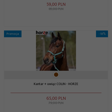
59,
00
PLN
85,00 PLN
Promocja
- 18%
Kantar + uwiąz COLIN - HORZE
65,
00
PLN
79,00 PLN