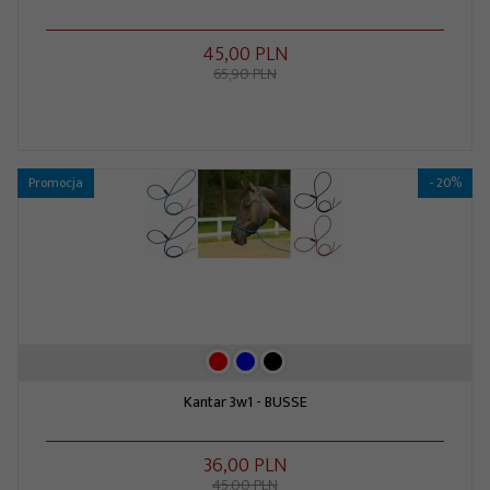
45,
00
PLN
65,90 PLN
Promocja
- 20%
Kantar 3w1 - BUSSE
36,
00
PLN
45,00 PLN