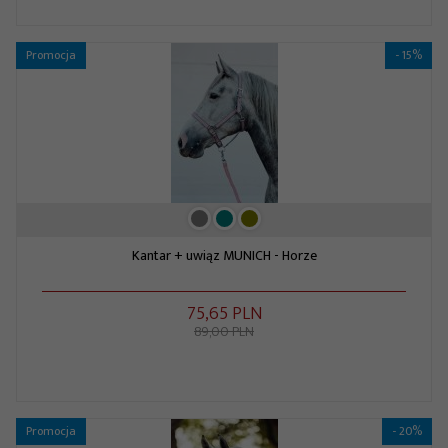
Promocja
- 15%
Kantar + uwiąz MUNICH - Horze
75,
65
PLN
89,00 PLN
Promocja
- 20%