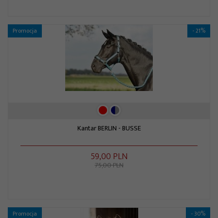
Promocja
- 21%
Kantar BERLIN - BUSSE
59,
00
PLN
75,00 PLN
Promocja
- 30%