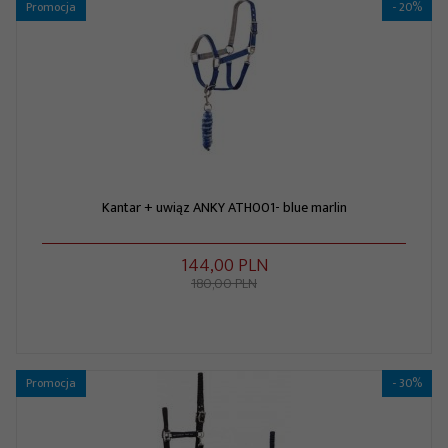
Promocja
- 20%
Kantar + uwiąz ANKY ATH001- blue marlin
144,
00
PLN
180,00 PLN
Promocja
- 30%