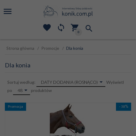
0
Strona główna
Promocje
Dla konia
Dla konia
sort
DATY DODANIA (ROSNĄCO)
Sortuj według:
Wyświetl
pop
48
po
produktów
Promocja
- 38%