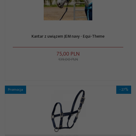
Kantar z uwiązem JEM navy - Equi-Theme
75,
00
PLN
139,00 PLN
Promocja
- 27%