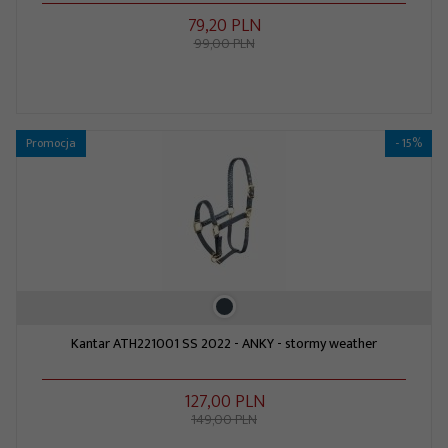
79,
20
PLN
99,00 PLN
Promocja
- 15%
Kantar ATH221001 SS 2022 - ANKY - stormy weather
127,
00
PLN
149,00 PLN