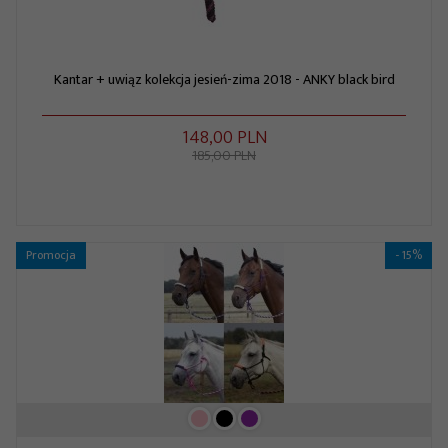
Kantar + uwiąz kolekcja jesień-zima 2018 - ANKY black bird
148,
00
PLN
185,00 PLN
Promocja
- 15%