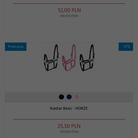
52,
00
PLN
65,00 PLN
Promocja
- 15%
Kantar Basic - HORZE
25,
50
PLN
30,00 PLN