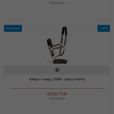
79,00 PLN
Promocja
- 22%
Kantar + uwiąz TERRY - Harry's Horse
69,
00
PLN
89,00 PLN