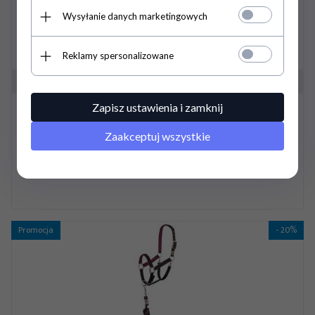
Wysyłanie danych marketingowych
Reklamy spersonalizowane
Zestaw kantar + uwiąz + frędzelki DOMINIC - HORZE
Zapisz ustawienia i zamknij
Zaakceptuj wszystkie
59,
00
PLN
79,00 PLN
Promocja
- 20%