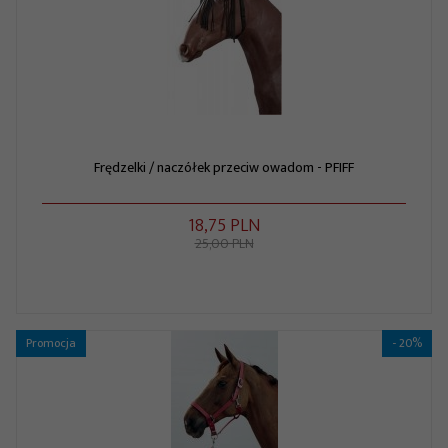
Frędzelki / naczółek przeciw owadom - PFIFF
18,
75
PLN
25,00 PLN
Promocja
- 20%