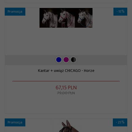
Promocja
- 15%
Kantar + uwiąz CHICAGO - Horze
67,
15
PLN
79,00 PLN
Promocja
- 25%