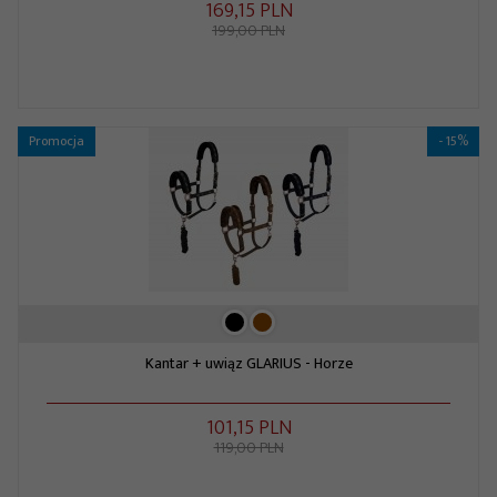
169,
15
PLN
199,00 PLN
Promocja
- 15%
Kantar + uwiąz GLARIUS - Horze
101,
15
PLN
119,00 PLN