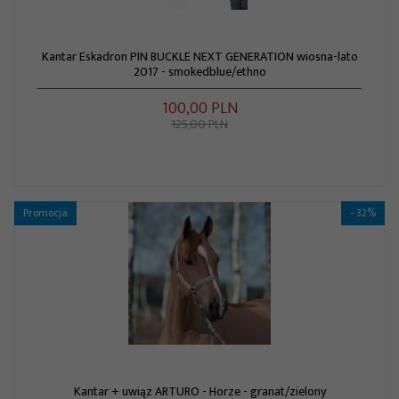
Kantar Eskadron PIN BUCKLE NEXT GENERATION wiosna-lato
2017 - smokedblue/ethno
100,
00
PLN
125,00 PLN
Promocja
- 32%
Kantar + uwiąz ARTURO - Horze - granat/zielony