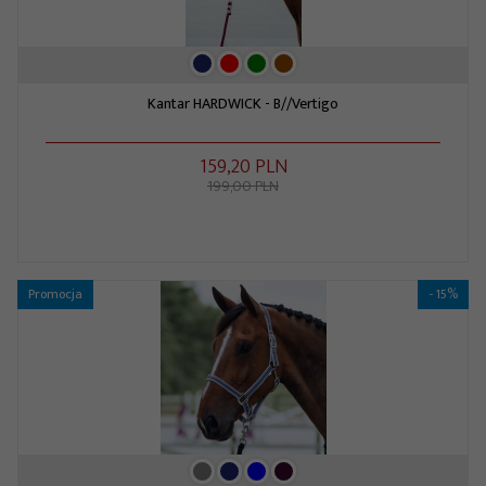
Kantar HARDWICK - B//Vertigo
159,
20
PLN
199,00 PLN
Promocja
- 15%