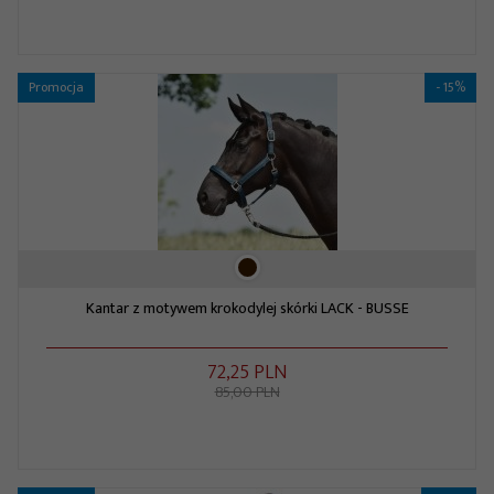
Promocja
- 15%
Kantar z motywem krokodylej skórki LACK - BUSSE
72,
25
PLN
85,00 PLN