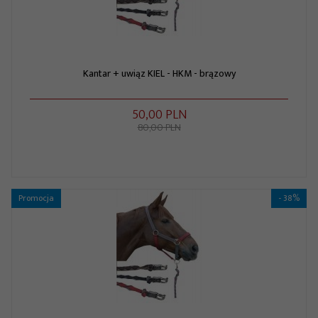
Kantar + uwiąz KIEL - HKM - brązowy
50,
00
PLN
80,00 PLN
Promocja
- 38%