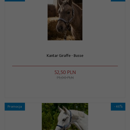
Kantar Giraffe - Busse
52,
50
PLN
75,00 PLN
Promocja
- 46%