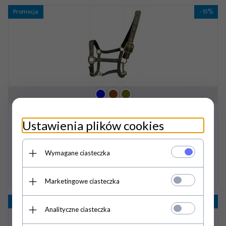
Promocja
- 15%
Kantar HAMPTONS - Horze
Ustawienia plików cookies
109,
65
PLN
129,00 PLN
Wymagane ciasteczka
Marketingowe ciasteczka
Promocja
- 25%
Analityczne ciasteczka