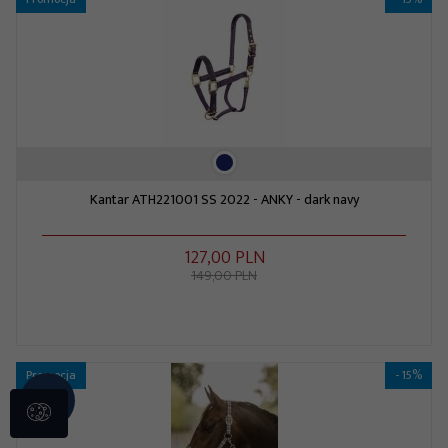
Kantar ATH221001 SS 2022 - ANKY - dark navy
127,
00
PLN
149,00 PLN
Promocja
- 15%