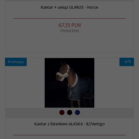
Kantar + uwiąz GLARUS - Horze
67,
15
PLN
79,00 PLN
Promocja
- 15%
Kantar z futerkiem ALASKA - B//Vertigo