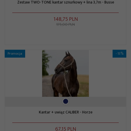
Zestaw TWO-TONE kantar sznurkowy + lina 3,7m - Busse
148,
75
PLN
175,00 PLN
Promocja
- 15%
Kantar + uwiąz CALIBER - Horze
67,
15
PLN