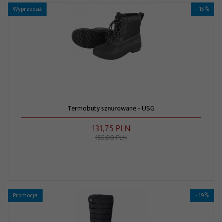
Wyprzedaż
- 15%
Termobuty sznurowane - USG
131,
75
PLN
155,00 PLN
Promocja
- 19%