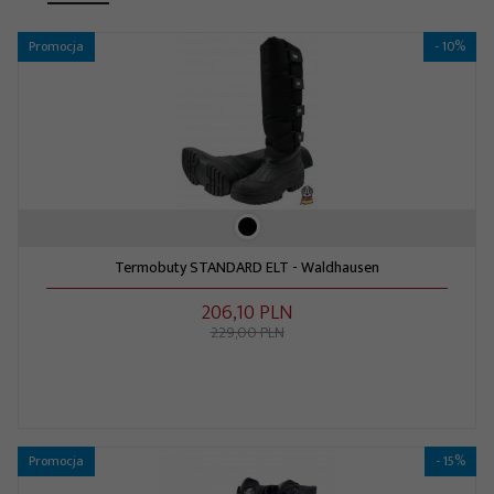
Promocja
- 10%
Termobuty STANDARD ELT - Waldhausen
206,
10
PLN
229,00 PLN
Promocja
- 15%