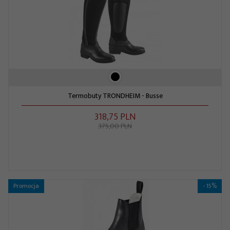
Termobuty TRONDHEIM - Busse
318,
75
PLN
375,00 PLN
Promocja
- 15%