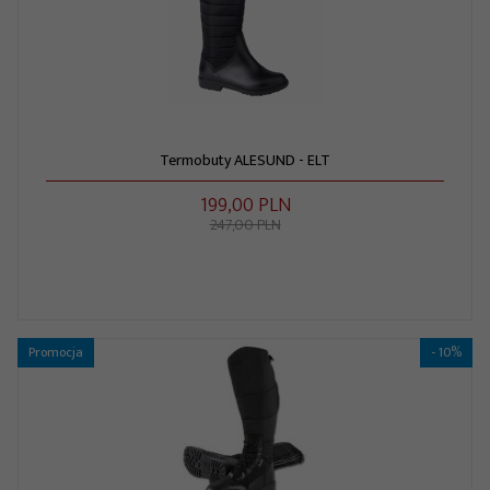
Termobuty ALESUND - ELT
199,
00
PLN
247,00 PLN
Promocja
- 10%