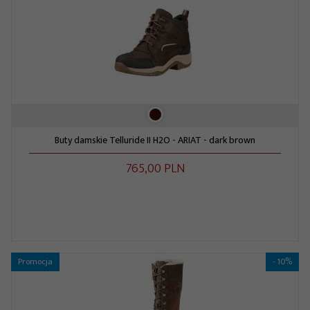
Buty damskie Telluride II H2O - ARIAT - dark brown
765,
00
PLN
Promocja
- 10%