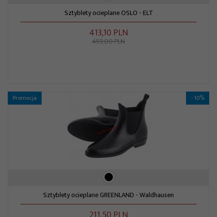
Sztyblety ocieplane OSLO - ELT
413,
10
PLN
459,00 PLN
Promocja
- 10%
Sztyblety ocieplane GREENLAND - Waldhausen
211,
50
PLN