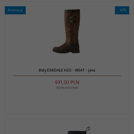
Promocja
- 10%
Buty ESKDALE H2O - ARIAT - java
931,
50
PLN
1035,00 PLN