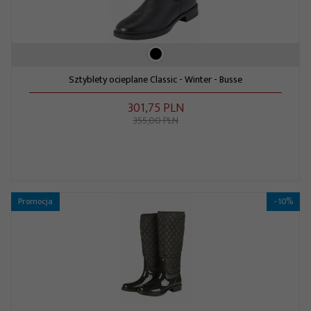
Sztyblety ocieplane Classic - Winter - Busse
301,
75
PLN
355,00 PLN
Promocja
- 10%