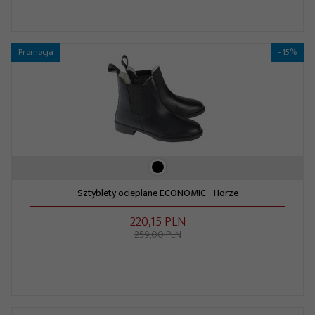
Promocja
- 15%
Sztyblety ocieplane ECONOMIC - Horze
220,
15
PLN
259,00 PLN