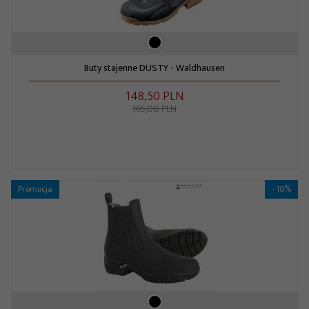
Buty stajenne DUSTY - Waldhausen
148,
50
PLN
165,00 PLN
Promocja
- 10%