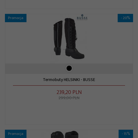
Promocja
- 20%
Termobuty HELSINKI - BUSSE
239,
20
PLN
299,00 PLN
Promocja
- 15%