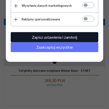
Wysyłanie danych marketingowych
Reklamy spersonalizowane
Promocja
- 10%
Zapisz ustawienia i zamknij
Zaakceptuj wszystkie
Sztyblety skórzane ocieplane Winter Basic - START
249,
30
PLN
277,00 PLN