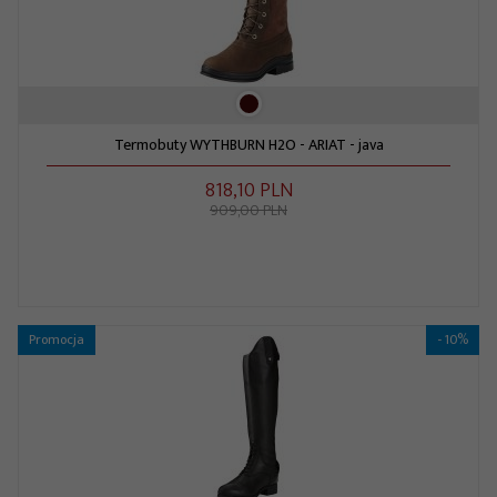
Termobuty WYTHBURN H2O - ARIAT - java
818,
10
PLN
909,00 PLN
Promocja
- 10%