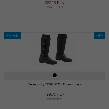
220,
15
PLN
259,00 PLN
Promocja
- 15%
Termobuty TORONTO - Busse - black
199,
75
PLN
235,00 PLN