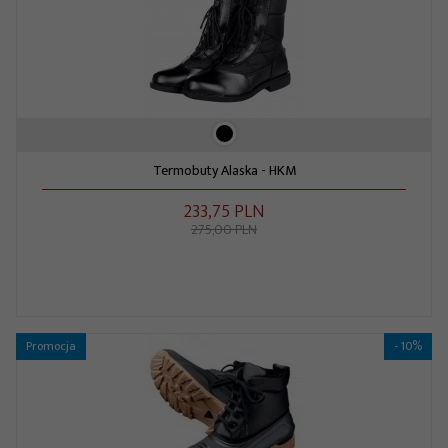
Termobuty Alaska - HKM
233,
75
PLN
275,00 PLN
Promocja
- 10%