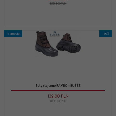
235,00 PLN
Promocja
- 26%
Buty stajenne RAMBO - BUSSE
139,
00
PLN
189,00 PLN