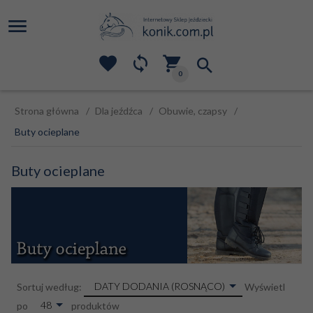
0
Strona główna
Dla jeźdźca
Obuwie, czapsy
Buty ocieplane
Buty ocieplane
sort
DATY DODANIA (ROSNĄCO)
Sortuj według:
Wyświetl
pop
48
po
produktów