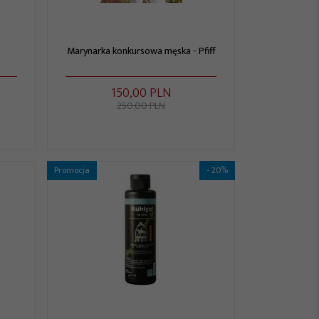
Marynarka konkursowa męska - Pfiff
150,
00
PLN
250,00 PLN
Promocja
- 20%