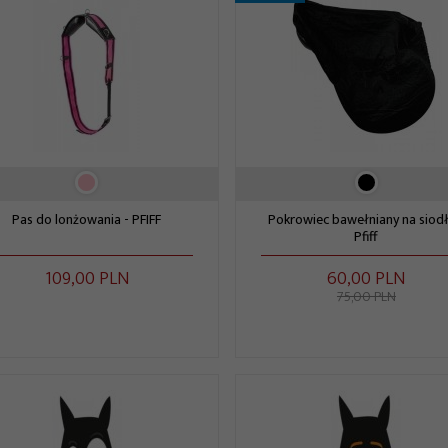
Pas do lonżowania - PFIFF
Pokrowiec bawełniany na siodł
Pfiff
109,
00
PLN
60,
00
PLN
75,00 PLN