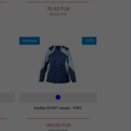
70,
40
PLN
88,00 PLN
Promocja
- 50%
Kurtka SPORT unisex - PFIFF
140,
00
PLN
280,00 PLN