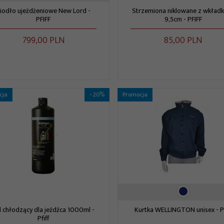
iodło ujeżdżeniowe New Lord -
Strzemiona niklowane z wkład
PFIFF
9,5cm - PFIFF
799,
00
PLN
85,
00
PLN
cja
- 20%
Promocja
l chłodzący dla jeźdźca 1000ml -
Kurtka WELLINGTON unisex - Pf
Pfiff