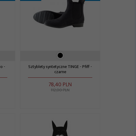
o -
Sztyblety syntetyczne TINGE - Pfiff -
czarne
78,
40
PLN
112,00 PLN