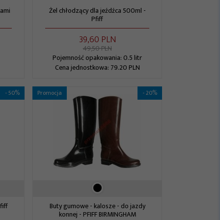
kami
Żel chłodzący dla jeźdźca 500ml -
Pfiff
39,
60
PLN
49,50 PLN
Pojemność opakowania: 0.5 litr
Cena jednostkowa: 79.20 PLN
- 50%
Promocja
- 20%
iff
Buty gumowe - kalosze - do jazdy
konnej - PFIFF BIRMINGHAM