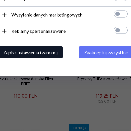
Promocja
Wysyłanie danych marketingowych
Reklamy spersonalizowane
Zapisz ustawienia i zamknij
Zaakceptuj wszystkie
szula konkursowa damska Ellen -
Bryczesy THEA młodzieżowe - P
PFIFF
110,
00
PLN
119,
25
PLN
159,00 PLN
Promocja