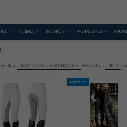
DŁA
STAJNIA
KOLEKCJE
PRODUCENCI
PROM
F
sort
pop
DATY DODANIA (ROSNĄCO)
48
j według:
Wyświetl po
pr
Wyprzedaż