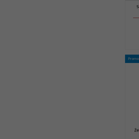
S
Promo
Że