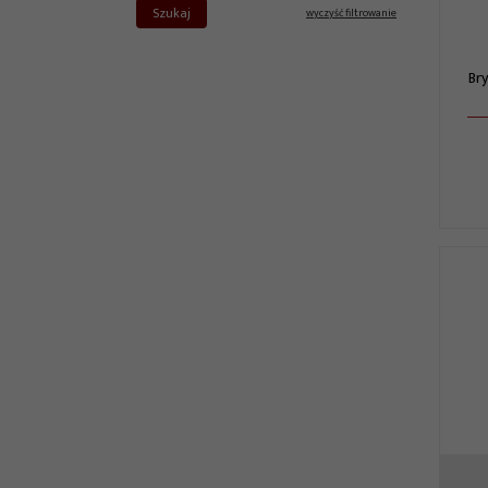
Szukaj
wyczyść filtrowanie
Br