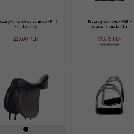
yczesy konkursowe damskie - Pfiff
Bryczesy damskie - Pfiff -
- biały/szary
szaro/czarna kratka
229,
00
PLN
198,
75
PLN
265,00 PLN