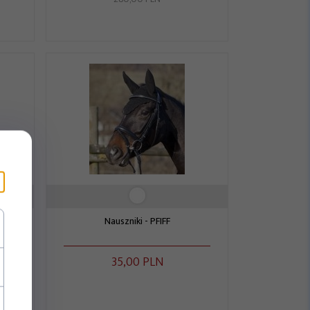
Nauszniki - PFIFF
35,
00
PLN