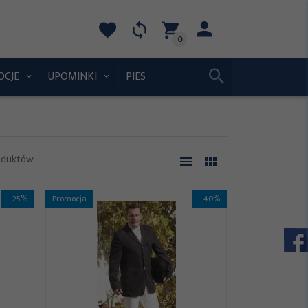
0
OCJE
UPOMINKI
PIES
oduktów
- 25%
Promocja
- 40%