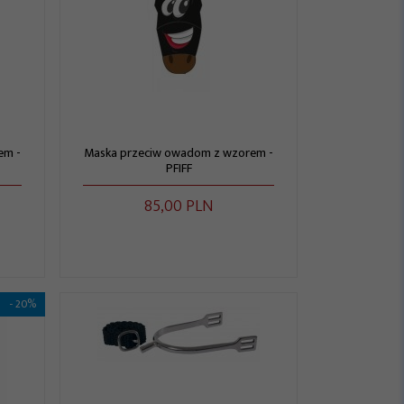
em -
Maska przeciw owadom z wzorem -
PFIFF
85,
00
PLN
- 20%