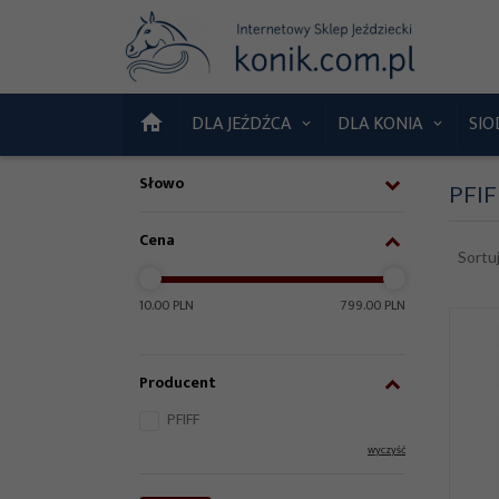
DLA JEŹDŹCA
DLA KONIA
SIO
Słowo
PFIF
Cena
Sortu
10.00 PLN
799.00 PLN
Producent
PFIFF
wyczyść