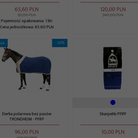
65,
60
PLN
120,
00
PLN
82,00 PLN
240,00 PLN
Pojemność opakowania: 1 litr
Cena jednostkowa: 65.60 PLN
cja
- 20%
Derka polarowa bez pasów
Skarpetki PFIFF
TRONDHEIM - PFIFF
96,
00
PLN
10,
00
PLN
120,00 PLN