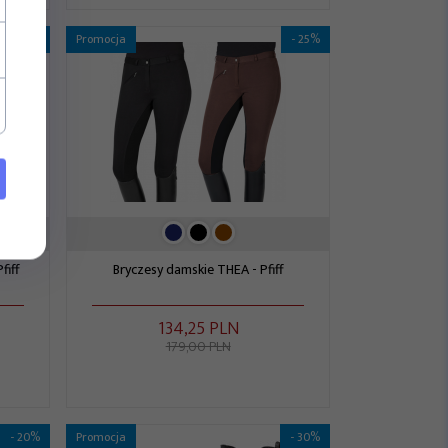
- 25%
Promocja
- 25%
fiff
Bryczesy damskie THEA - Pfiff
134,
25
PLN
179,00 PLN
- 20%
Promocja
- 30%