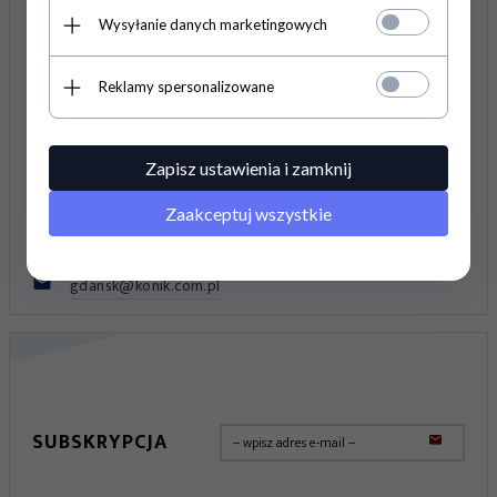
Wysyłanie danych marketingowych
ul. Fordońska 140
Pn-Pt 10:00 - 19:00
Sob 10:00 - 16:00
85-752
Bydgoszcz
,
Polska
Reklamy spersonalizowane
Królewska 64a
Pn-Pt 09:00 - 19:00
Sob 10:00 - 16:00
05-822
Milanówek
,
Polska
882-015-903
milanowek@konik.com.pl
Zapisz ustawienia i zamknij
Kartuska 470A
Pn-Pt 10:00 - 19:00
Zaakceptuj wszystkie
Sob 10:00 - 16:00
80-298
Gdańsk
,
Polska
797-479-333
gdansk@konik.com.pl
SUBSKRYPCJA