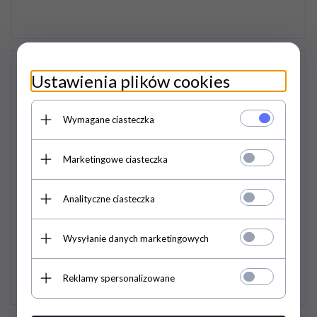
Ustawienia plików cookies
Wymagane ciasteczka
Marketingowe ciasteczka
Analityczne ciasteczka
Maska uspokajająca COME BEST - Lamicell
336,
00
PLN
Wysyłanie danych marketingowych
Reklamy spersonalizowane