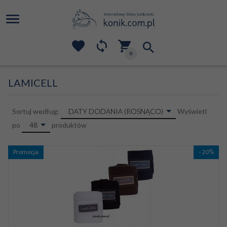
0
LAMICELL
sort
DATY DODANIA (ROSNĄCO)
Sortuj według:
Wyświetl
pop
48
po
produktów
Promocja
- 20%