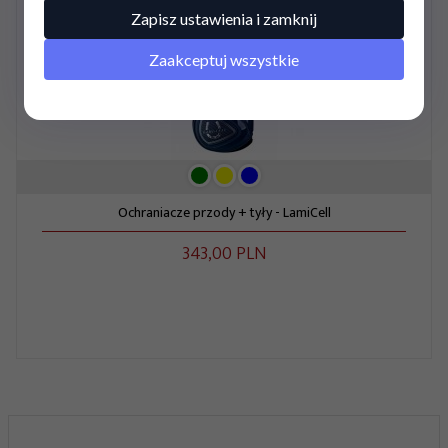
Zapisz ustawienia i zamknij
Zaakceptuj wszystkie
Ochraniacze przody + tyły - LamiCell
343,
00
PLN