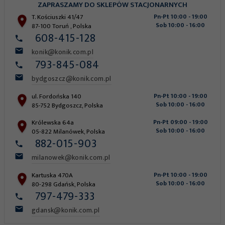
ZAPRASZAMY DO SKLEPÓW STACJONARNYCH
T. Kościuszki 41/47
Pn-Pt 10:00 - 19:00
Sob 10:00 - 16:00
87-100
Toruń
,
Polska
608-415-128
konik@konik.com.pl
793-845-084
bydgoszcz@konik.com.pl
ul. Fordońska 140
Pn-Pt 10:00 - 19:00
Sob 10:00 - 16:00
85-752
Bydgoszcz
,
Polska
Królewska 64a
Pn-Pt 09:00 - 19:00
Sob 10:00 - 16:00
05-822
Milanówek
,
Polska
882-015-903
milanowek@konik.com.pl
Kartuska 470A
Pn-Pt 10:00 - 19:00
Sob 10:00 - 16:00
80-298
Gdańsk
,
Polska
797-479-333
gdansk@konik.com.pl