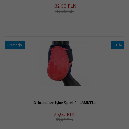
132,
00
PLN
165,00 PLN
Promocja
- 15%
Ochraniacze tylne Sport 2 - LAMICELL
75,
65
PLN
89,00 PLN