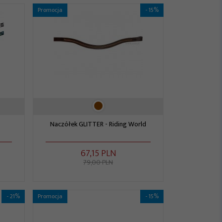
Promocja
- 15%
Naczółek GLITTER - Riding World
67,
15
PLN
79,00 PLN
- 21%
Promocja
- 15%