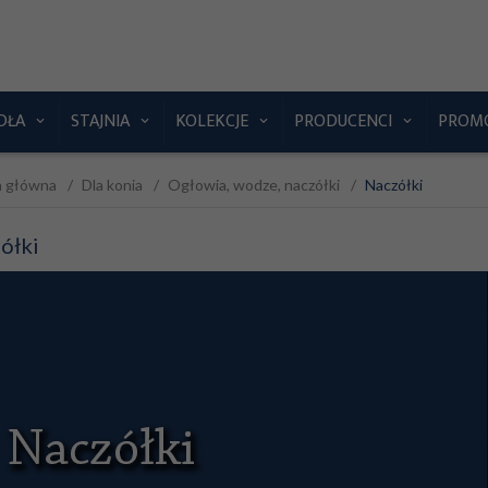
DŁA
STAJNIA
KOLEKCJE
PRODUCENCI
PROM
a główna
Dla konia
Ogłowia, wodze, naczółki
Naczółki
ółki