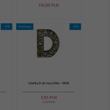
110,
00
PLN
- 15%
Promocja
- 15%
Literka D do naczółka - HKM
5,
95
PLN
7,00 PLN