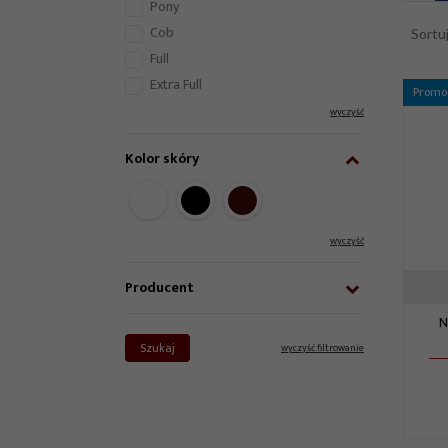
Pony
Cob
Sortu
Full
Extra Full
Promo
wyczyść
Kolor skóry
wyczyść
Producent
N
Szukaj
wyczyść filtrowanie