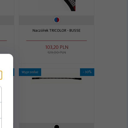
Naczółek TRICOLOR - BUSSE
103,
20
PLN
129,00 PLN
- 50%
Wyprzedaż
- 30%