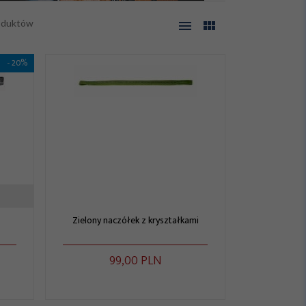
oduktów
- 20%
Zielony naczółek z kryształkami
99,
00
PLN