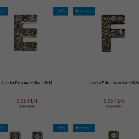
cja
- 15%
Promocja
Literka E do naczółka - HKM
Literka F do naczółka - HKM
5,
95
PLN
5,
95
PLN
7,00 PLN
7,00 PLN
cja
- 15%
Promocja