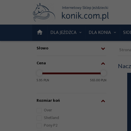
DLA JEŹDŹCA
DLA KONIA
SIO
Słowo
Stron
Cena
Nacz
5.95 PLN
565.00 PLN
Rozmiar koń
Over
Shetland
Pony P2