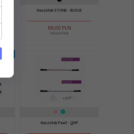
Naczółek STONE - BUSSE
69,
00
PLN
99,00 PLN
- 20%
Naczółek Pearl - QHP