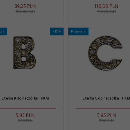
89,
25
PLN
116,
00
PLN
105,00 PLN
145,00 PLN
cja
- 15%
Promocja
Literka B do naczółka - HKM
Literka C do naczółka - HKM
5,
95
PLN
5,
95
PLN
7,00 PLN
7,00 PLN