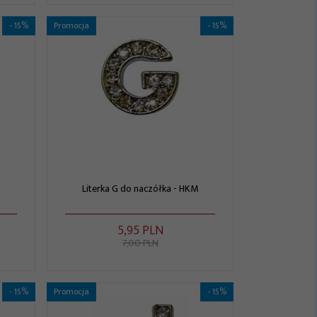
- 15%
Promocja
- 15%
Literka G do naczółka - HKM
5,
95
PLN
7,00 PLN
- 15%
Promocja
- 15%