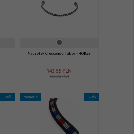
Naczółek Crescendo Tabor - HORZE
143,
65
PLN
169,00 PLN
- 20%
Promocja
- 20%