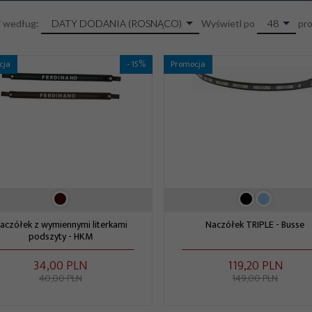
sort
pop
DATY DODANIA (ROSNĄCO)
48
j według:
Wyświetl po
pr
cja
- 15%
Promocja
aczółek z wymiennymi literkami
Naczółek TRIPLE - Busse
podszyty - HKM
34,
00
PLN
119,
20
PLN
40,00 PLN
149,00 PLN