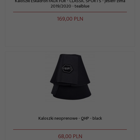
Kaloszki Eskadron FAUX FUR - CLASSIC SPORTS - jesień-zima
2019/2020 - tealblue
169,
00
PLN
Kaloszki neoprenowe - QHP - black
68,
00
PLN