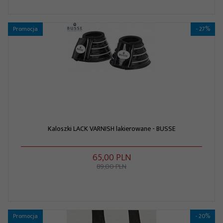
Promocja
- 27%
Kaloszki LACK VARNISH lakierowane - BUSSE
65,
00
PLN
89,00 PLN
Promocja
- 20%