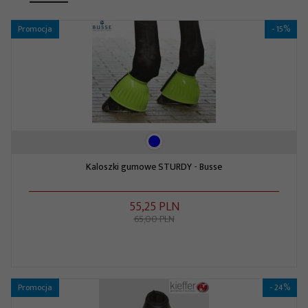
Promocja
- 15%
Kaloszki gumowe STURDY - Busse
55,
25
PLN
65,00 PLN
Promocja
- 24%