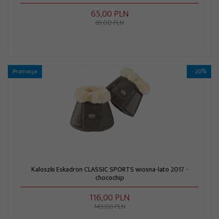
65,
00
PLN
85,00 PLN
Promocja
- 20%
Kaloszki Eskadron CLASSIC SPORTS wiosna-lato 2017 -
chocochip
116,
00
PLN
145,00 PLN