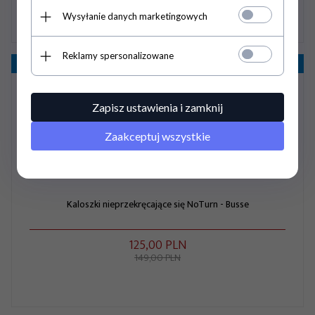
Wysyłanie danych marketingowych
Reklamy spersonalizowane
Promocja
- 16%
Zapisz ustawienia i zamknij
Zaakceptuj wszystkie
Kaloszki nieprzekręcające się NoTurn - Busse
125,
00
PLN
149,00 PLN