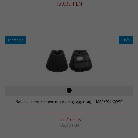
159,
00
PLN
Promocja
- 15%
Kaloszki neoprenowe nieprzekręcające się - HARRY'S HORSE
114,
75
PLN
135,00 PLN