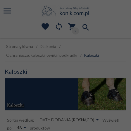
0
Strona główna
Dla konia
Ochraniacze, kaloszki, owijki i podkładki
Kaloszki
Kaloszki
sort
DATY DODANIA (ROSNĄCO)
Sortuj według:
Wyświetl
pop
48
po
produktów