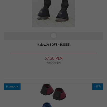
Kaloszki SOFT - BUSSE
57,
60
PLN
72,00 PLN
Promocja
- 15%