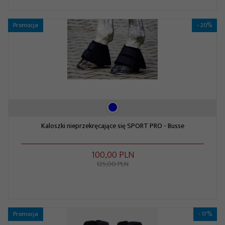
Promocja
- 20%
Kaloszki nieprzekręcające się SPORT PRO - Busse
100,
00
PLN
125,00 PLN
Promocja
- 17%