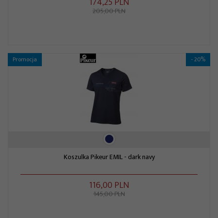
174,
25
PLN
205,00 PLN
Promocja
- 20%
Koszulka Pikeur EMIL - dark navy
116,
00
PLN
145,00 PLN