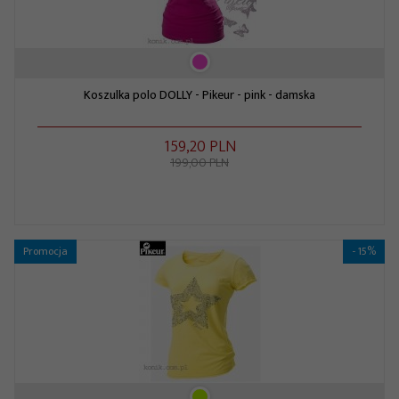
Koszulka polo DOLLY - Pikeur - pink - damska
159,
20
PLN
199,00 PLN
Promocja
- 15%