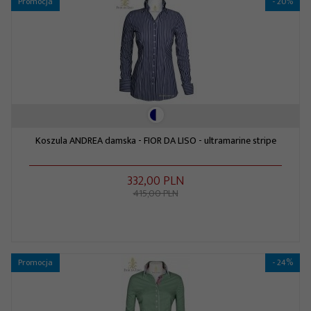
Promocja
- 20%
Koszula ANDREA damska - FIOR DA LISO - ultramarine stripe
332,
00
PLN
415,00 PLN
Promocja
- 24%