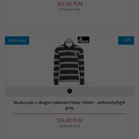
162,
00
PLN
270,00 PLN
Wyprzedaż
- 40%
Bluzka polo z długim rękawem Pikeur JONAS - anthracite/light
grey
155,
40
PLN
259,00 PLN