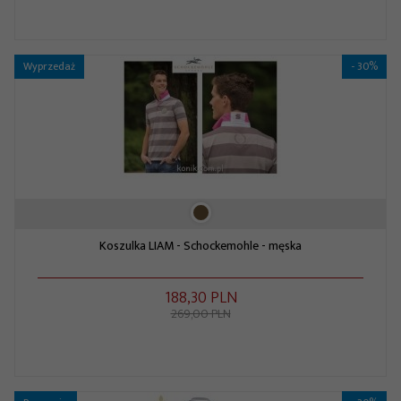
Wyprzedaż
- 30%
Koszulka LIAM - Schockemohle - męska
188,
30
PLN
269,00 PLN