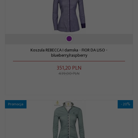
Koszula REBECCA I damska - FIOR DA LISO -
blueberry/raspberry
351,
20
PLN
439,00 PLN
Promocja
- 20%