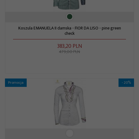
Koszula EMANUELA II damska - FIOR DA LISO - pine green
check
383,
20
PLN
479,00 PLN
Promocja
- 20%