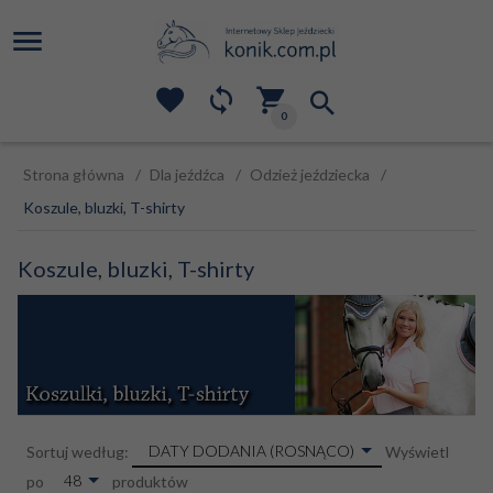
0
Strona główna
Dla jeźdźca
Odzież jeździecka
Koszule, bluzki, T-shirty
Koszule, bluzki, T-shirty
sort
DATY DODANIA (ROSNĄCO)
Sortuj według:
Wyświetl
pop
48
po
produktów