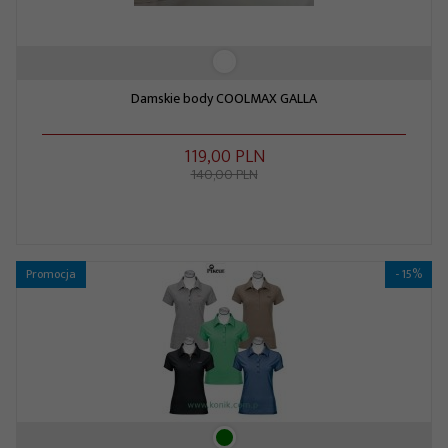
Damskie body COOLMAX GALLA
119,
00
PLN
140,00 PLN
Promocja
- 15%