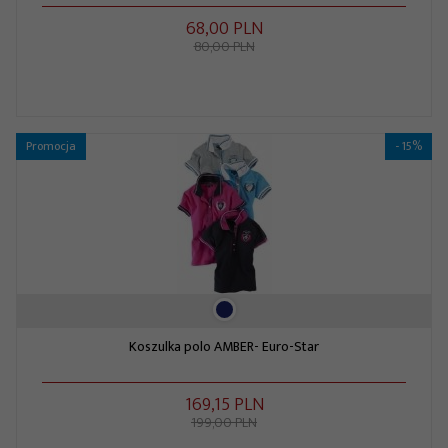
68,
00
PLN
80,00 PLN
Promocja
- 15%
Koszulka polo AMBER- Euro-Star
169,
15
PLN
199,00 PLN