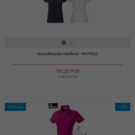
Koszulka polo Hartford - HV POLO
191,
20
PLN
239,00 PLN
Promocja
- 20%