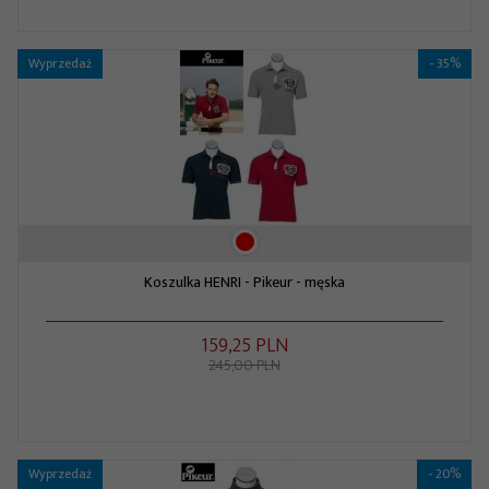
Wyprzedaż
- 35%
Koszulka HENRI - Pikeur - męska
159,
25
PLN
245,00 PLN
Wyprzedaż
- 20%