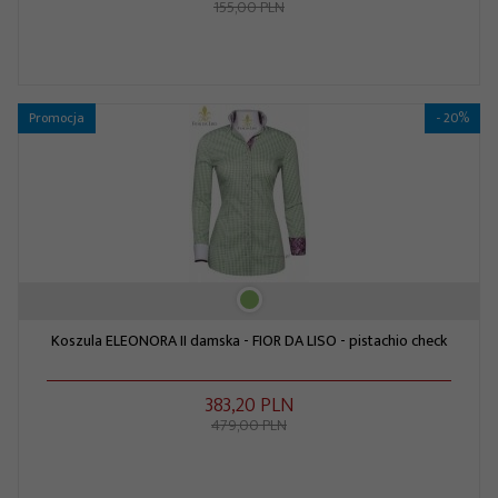
155,00 PLN
Promocja
- 20%
Koszula ELEONORA II damska - FIOR DA LISO - pistachio check
383,
20
PLN
479,00 PLN