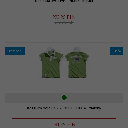
Koszulka BASTIAN - Pikeur - męska
223,
20
PLN
279,00 PLN
Promocja
- 15%
Koszulka polo HORSE DEPT - EKKIA - zielony
131,
75
PLN