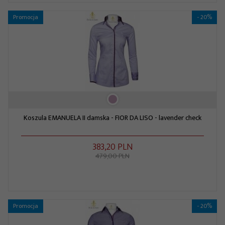
Promocja
- 20%
Koszula EMANUELA II damska - FIOR DA LISO - lavender check
383,
20
PLN
479,00 PLN
Promocja
- 20%