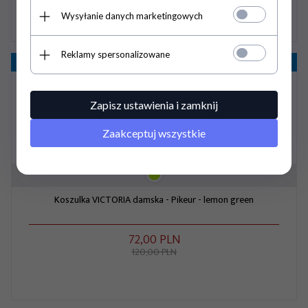
Wysyłanie danych marketingowych
Reklamy spersonalizowane
Wyprzedaż
- 40%
Zapisz ustawienia i zamknij
Zaakceptuj wszystkie
Koszulka VICTORIA damska - Pikeur - lemon green
72,
00
PLN
120,00 PLN