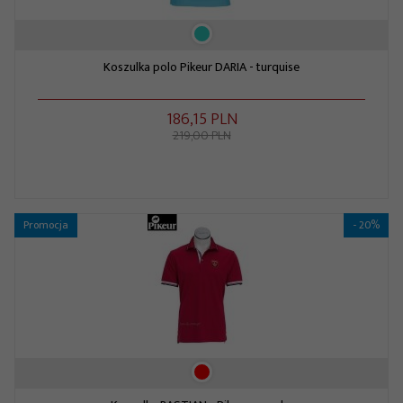
Koszulka polo Pikeur DARIA - turquise
186,
15
PLN
219,00 PLN
Promocja
- 20%