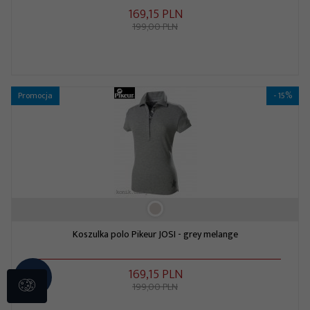
169,
15
PLN
199,00 PLN
Promocja
- 15%
Koszulka polo Pikeur JOSI - grey melange
169,
15
PLN
199,00 PLN