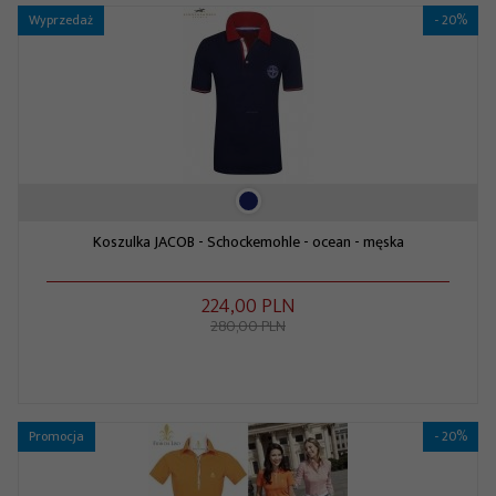
Wyprzedaż
- 20%
Koszulka JACOB - Schockemohle - ocean - męska
224,
00
PLN
280,00 PLN
Promocja
- 20%