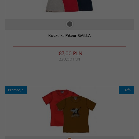
Koszulka Pikeur SMILLA
187,
00
PLN
220,00 PLN
Promocja
- 32%