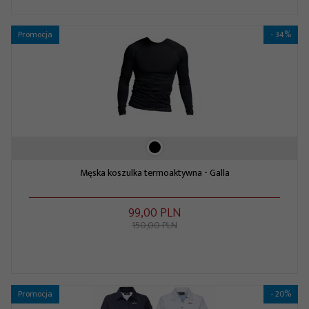
Promocja
- 34%
Męska koszulka termoaktywna - Galla
99,
00
PLN
150,00 PLN
Promocja
- 20%