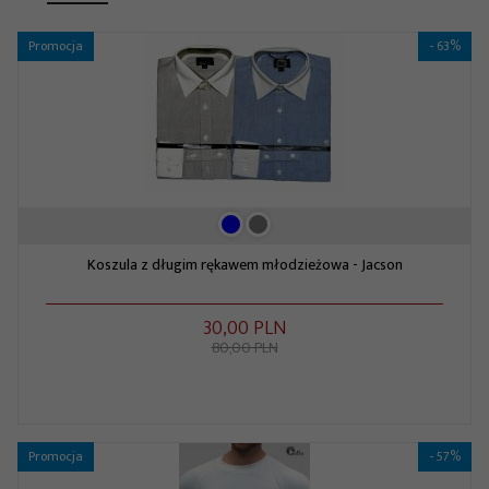
Promocja
- 63%
Koszula z długim rękawem młodzieżowa - Jacson
30,
00
PLN
80,00 PLN
Promocja
- 57%