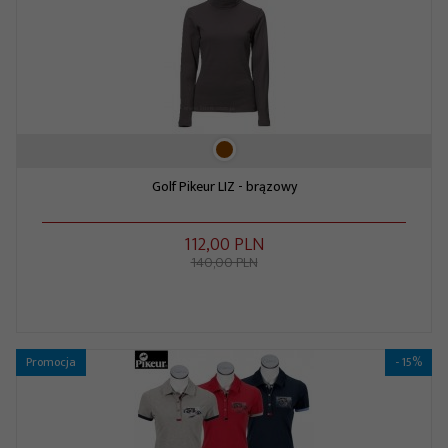
Golf Pikeur LIZ - brązowy
112,
00
PLN
140,00 PLN
Promocja
- 15%