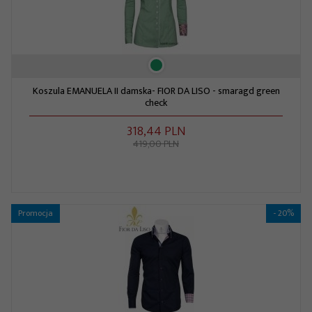
Koszula EMANUELA II damska- FIOR DA LISO - smaragd green
check
318,
44
PLN
419,00 PLN
Promocja
- 20%