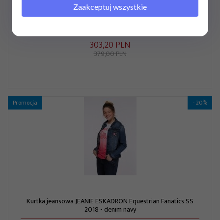
Zaakceptuj wszystkie
Kamizelka LUNA ESKADRON Equestrian Fanatics darknavy
303,
20
PLN
379,00 PLN
Promocja
- 20%
Kurtka jeansowa JEANIE ESKADRON Equestrian Fanatics SS
2018 - denim navy