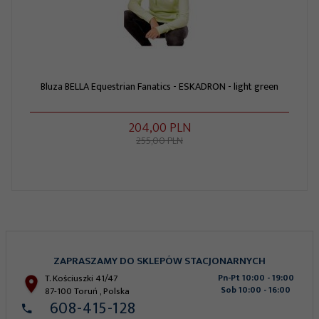
Bluza BELLA Equestrian Fanatics - ESKADRON - light green
204,
00
PLN
255,00 PLN
ZAPRASZAMY DO SKLEPÓW STACJONARNYCH
T. Kościuszki 41/47
Pn-Pt 10:00 - 19:00
Sob 10:00 - 16:00
87-100
Toruń
,
Polska
608-415-128