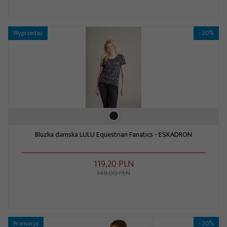
Wyprzedaż
- 20%
Bluzka damska LULU Equestrian Fanatics - ESKADRON
119,
20
PLN
149,00 PLN
Promocja
- 20%