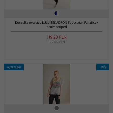
Koszulka oversize LULU ESKADRON Equestrian Fanatics -
denim striped
119,
20
PLN
149,00 PLN
Wyprzedaż
- 20%