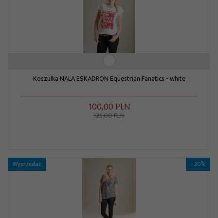
Koszulka NALA ESKADRON Equestrian Fanatics - white
100,
00
PLN
125,00 PLN
Wyprzedaż
- 20%