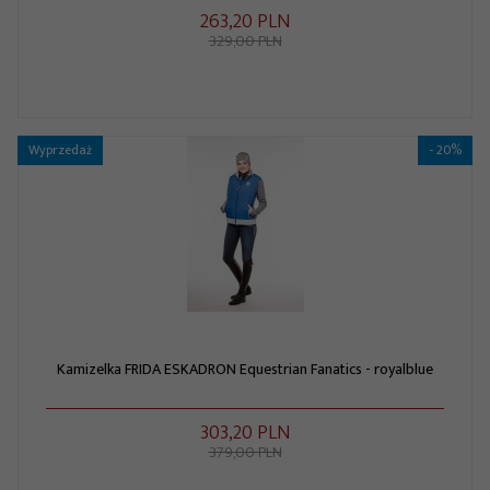
263,
20
PLN
329,00 PLN
Wyprzedaż
- 20%
Kamizelka FRIDA ESKADRON Equestrian Fanatics - royalblue
303,
20
PLN
379,00 PLN