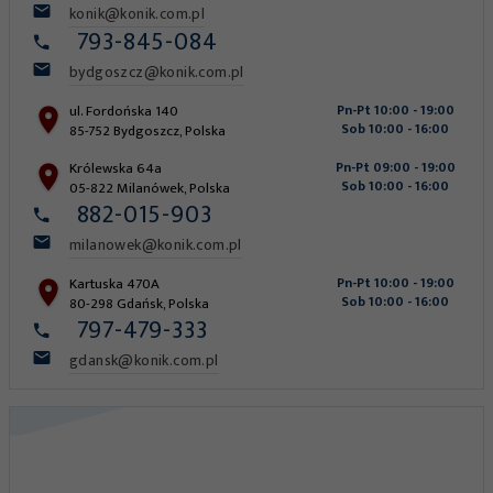
konik@konik.com.pl
793-845-084
bydgoszcz@konik.com.pl
ul. Fordońska 140
Pn-Pt 10:00 - 19:00
Sob 10:00 - 16:00
85-752
Bydgoszcz
,
Polska
Królewska 64a
Pn-Pt 09:00 - 19:00
Sob 10:00 - 16:00
05-822
Milanówek
,
Polska
882-015-903
milanowek@konik.com.pl
Kartuska 470A
Pn-Pt 10:00 - 19:00
Sob 10:00 - 16:00
80-298
Gdańsk
,
Polska
797-479-333
gdansk@konik.com.pl