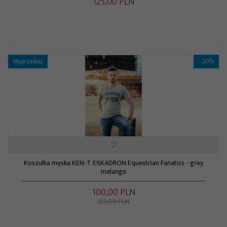
125,
00
PLN
Wyprzedaż
- 20%
Koszulka męska KEN-T ESKADRON Equestrian Fanatics - grey
melange
100,
00
PLN
125,00 PLN