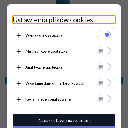
Ustawienia plików cookies
Kurtka CARA ESKADRON Equestrian Fanatics - cobaltblue
Wymagane ciasteczka
367,
20
PLN
459,00 PLN
Marketingowe ciasteczka
Analityczne ciasteczka
Wyprzedaż
- 20%
Wysyłanie danych marketingowych
Reklamy spersonalizowane
Zapisz ustawienia i zamknij