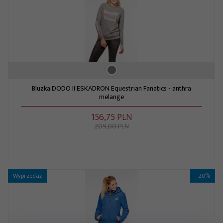
Bluzka DODO II ESKADRON Equestrian Fanatics - anthra
melange
156,
75
PLN
209,00 PLN
Wyprzedaż
- 20%