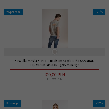
Wyprzedaż
- 20%
Koszulka męska KEN-T z napisem na plecach ESKADRON
Equestrian Fanatics - grey melange
100,
00
PLN
125,00 PLN
Promocja
- 25%