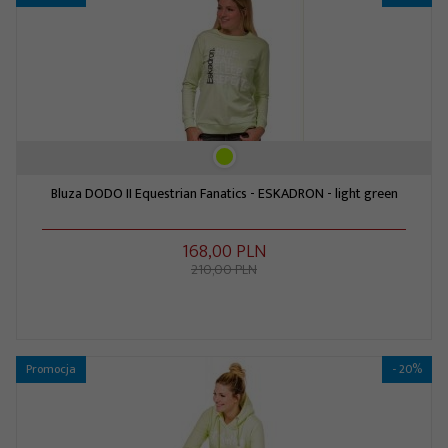
Bluza DODO II Equestrian Fanatics - ESKADRON - light green
168,
00
PLN
210,00 PLN
Promocja
- 20%