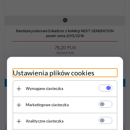
Bandaże polarowe Eskadron z kolekcji NEXT GENERATION
jesień-zima 2015/2016
79,
20
PLN
99,00 PLN
Ustawienia plików cookies
Promocja
- 20%
Wymagane ciasteczka
Marketingowe ciasteczka
Analityczne ciasteczka