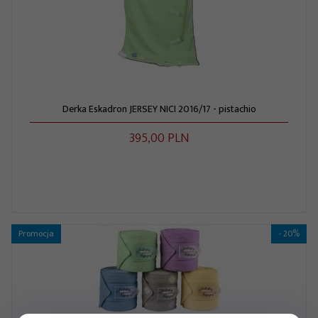
Derka Eskadron JERSEY NICI 2016/17 - pistachio
395,
00
PLN
Promocja
- 20%