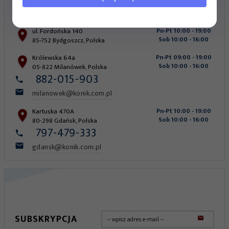
bydgoszcz@konik.com.pl
ul. Fordońska 140
Pn-Pt 10:00 - 19:00
Sob 10:00 - 16:00
85-752
Bydgoszcz
,
Polska
Królewska 64a
Pn-Pt 09:00 - 19:00
Sob 10:00 - 16:00
05-822
Milanówek
,
Polska
882-015-903
milanowek@konik.com.pl
Kartuska 470A
Pn-Pt 10:00 - 19:00
Sob 10:00 - 16:00
80-298
Gdańsk
,
Polska
797-479-333
gdansk@konik.com.pl
SUBSKRYPCJA