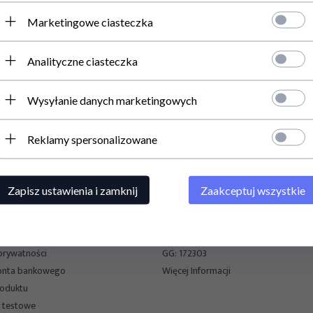
19:00
-100
Toruń
,
Polska
Sob 10:00 - 16:00
Marketingowe ciasteczka
SUBSKRYPC
ólewska 64a
Pn-Pt 09:00 -
Zapisz się do new
19:00
-822
Milanówek
,
Polska
Sob 10:00 - 16:00
Analityczne ciasteczka
rtuska 470A
Pn-Pt 10:00 -
19:00 Sob 10:00 -
-298
Gdańsk
,
Polska
16:00
Wysyłanie danych marketingowych
. Fordońska 140
Pn-Pt 10:00 -
19:00 Sob 10:00 -
-752
Bydgoszcz
,
Polska
16:00
Reklamy spersonalizowane
acje
Kontakt
Zapisz ustawienia i zamknij
Zaakceptuj wszystkie
z reklamacyjny
e-mail: konik@konik.com.pl
racy
Telefon: 608-415-128
n sklepu
Telefon: (56)660-44-60
 prywatności
GG: 172303
onta bankowego
Więcej Informacji
roduktu
 testowe