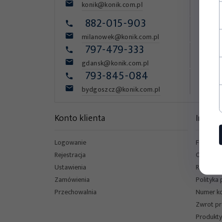
87
konik@konik.com.pl
882-015-903
Kr
05
milanowek@konik.com.pl
797-479-333
Ka
80
gdansk@konik.com.pl
793-845-084
ul
85
bydgoszcz@konik.com.pl
Konto klienta
Inform
Logowanie
Formular
Rejestracja
Oferta p
Ustawienia
Regulami
Zamówienia
Polityka
Przechowalnia
Numer k
Zwrot p
Produkty