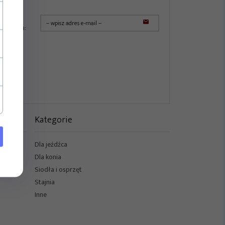
JA
slettera:
Kategorie
Dla jeźdźca
Dla konia
Siodła i osprzęt
Stajnia
Inne