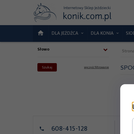
DLA JEŹDŹCA
DLA KONIA
SIO
Słowo
Stron
SPOO
Szukaj
wyczyść filtrowanie
ZAP
608-415-128
T.