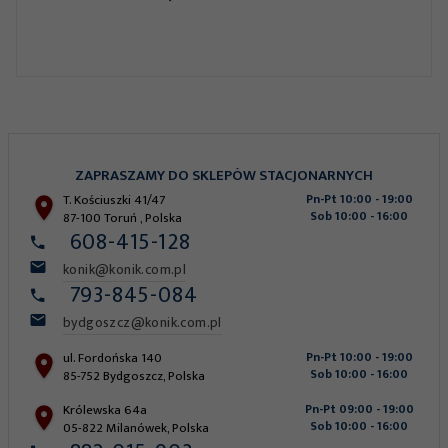
ZAPRASZAMY DO SKLEPÓW STACJONARNYCH
T. Kościuszki 41/47
Pn-Pt 10:00 - 19:00
Sob 10:00 - 16:00
87-100
Toruń
,
Polska
608-415-128
konik@konik.com.pl
793-845-084
bydgoszcz@konik.com.pl
ul. Fordońska 140
Pn-Pt 10:00 - 19:00
Sob 10:00 - 16:00
85-752
Bydgoszcz
,
Polska
Królewska 64a
Pn-Pt 09:00 - 19:00
Sob 10:00 - 16:00
05-822
Milanówek
,
Polska