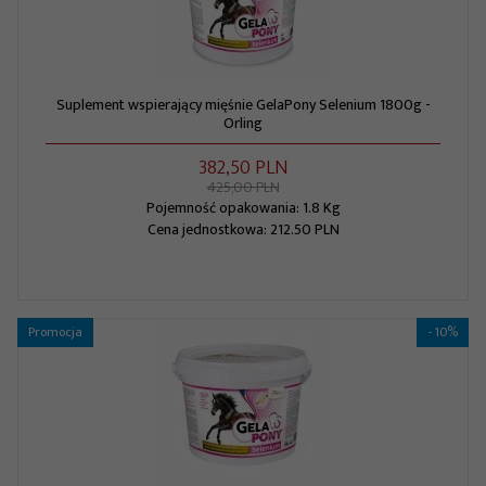
Suplement wspierający mięśnie GelaPony Selenium 1800g -
Orling
382,
50
PLN
425,00 PLN
Pojemność opakowania: 1.8 Kg
Cena jednostkowa: 212.50 PLN
Promocja
- 10%