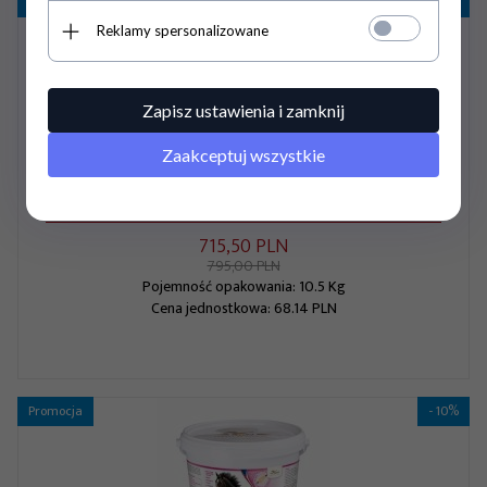
Promocja
- 10%
Reklamy spersonalizowane
Zapisz ustawienia i zamknij
Zaakceptuj wszystkie
Suplement mineralno-kolagenowy dla źrebiąt, młodych koni i
klaczy MineralPony Baby 10,5 kg - Orling
715,
50
PLN
795,00 PLN
Pojemność opakowania: 10.5 Kg
Cena jednostkowa: 68.14 PLN
Promocja
- 10%