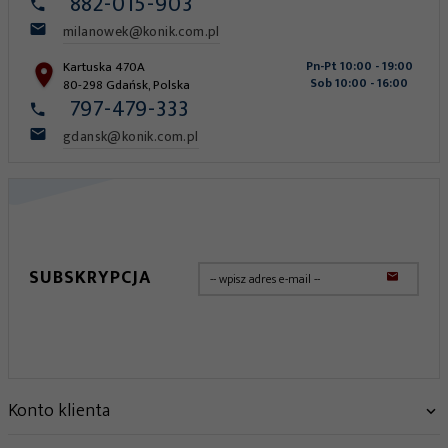
882-015-903
milanowek@konik.com.pl
Kartuska 470A
Pn-Pt 10:00 - 19:00
Sob 10:00 - 16:00
80-298
Gdańsk
,
Polska
797-479-333
gdansk@konik.com.pl
SUBSKRYPCJA
Konto klienta