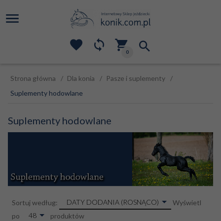
0
Strona główna
Dla konia
Pasze i suplementy
Suplementy hodowlane
Suplementy hodowlane
sort
DATY DODANIA (ROSNĄCO)
Sortuj według:
Wyświetl
pop
48
po
produktów