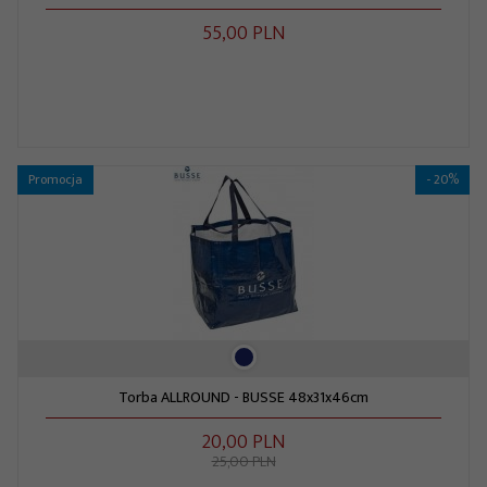
55,
00
PLN
Promocja
- 20%
Torba ALLROUND - BUSSE 48x31x46cm
20,
00
PLN
25,00 PLN