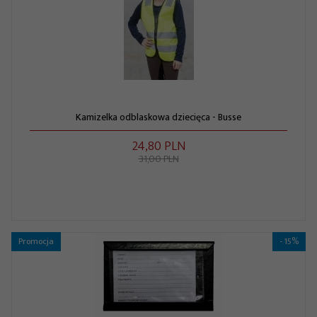
Kamizelka odblaskowa dziecięca - Busse
24,
80
PLN
31,00 PLN
Promocja
- 15%