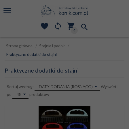
0
Strona główna
Stajnia i padok
Praktyczne dodatki do stajni
Praktyczne dodatki do stajni
sort
DATY DODANIA (ROSNĄCO)
Sortuj według:
Wyświetl
pop
48
po
produktów