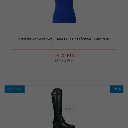
Koszula konkursowa CHARLOTTE szafirowa - FAIR PLAY
119,
20
PLN
149,00 PLN
Promocja
- 15%