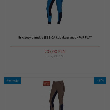
Bryczesy damskie JESSICA kobalt/granat - FAIR PLAY
205,
00
PLN
355,00 PLN
Promocja
- 41%