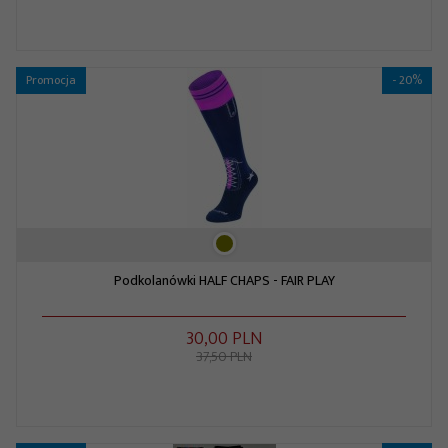
Promocja
- 20%
Podkolanówki HALF CHAPS - FAIR PLAY
30,
00
PLN
37,50 PLN