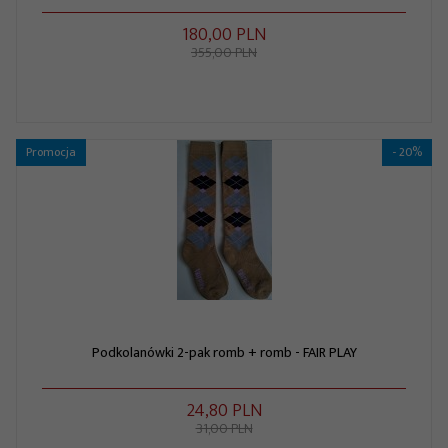
180,
00
PLN
355,00 PLN
Promocja
- 20%
Podkolanówki 2-pak romb + romb - FAIR PLAY
24,
80
PLN
31,00 PLN