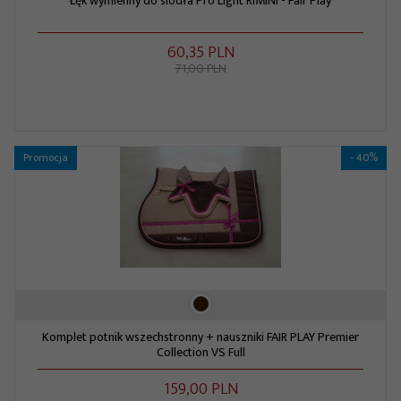
Łęk wymienny do siodła Pro Light RIMINI - Fair Play
60,
35
PLN
71,00 PLN
Promocja
- 40%
Komplet potnik wszechstronny + nauszniki FAIR PLAY Premier
Collection VS Full
159,
00
PLN