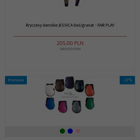
Bryczesy damskie JESSICA beż/granat - FAIR PLAY
205,
00
PLN
345,00 PLN
Promocja
- 27%