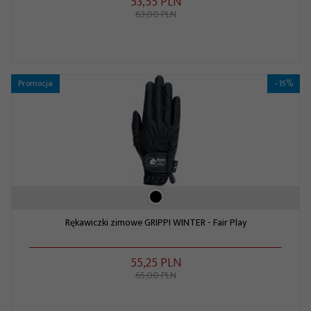
53,
55
PLN
63,00 PLN
Promocja
- 15%
Rękawiczki zimowe GRIPPI WINTER - Fair Play
55,
25
PLN
65,00 PLN