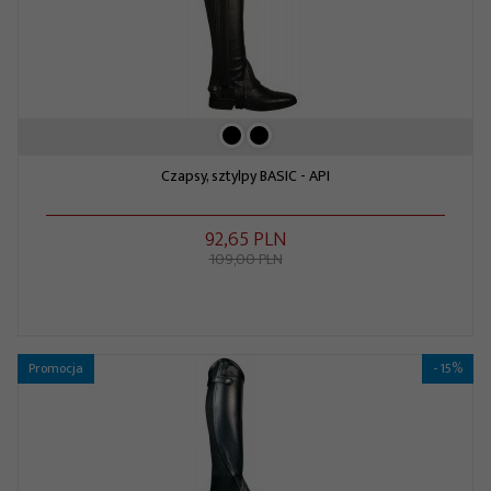
Czapsy, sztylpy BASIC - API
92,
65
PLN
109,00 PLN
Promocja
- 15%