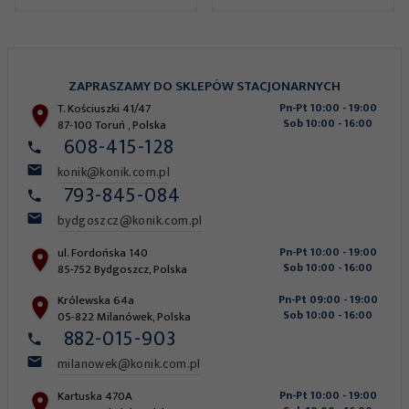
ZAPRASZAMY DO SKLEPÓW STACJONARNYCH
T. Kościuszki 41/47
Pn-Pt 10:00 - 19:00
Sob 10:00 - 16:00
87-100
Toruń
,
Polska
608-415-128
konik@konik.com.pl
793-845-084
bydgoszcz@konik.com.pl
ul. Fordońska 140
Pn-Pt 10:00 - 19:00
Sob 10:00 - 16:00
85-752
Bydgoszcz
,
Polska
Królewska 64a
Pn-Pt 09:00 - 19:00
Sob 10:00 - 16:00
05-822
Milanówek
,
Polska
882-015-903
milanowek@konik.com.pl
Kartuska 470A
Pn-Pt 10:00 - 19:00