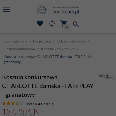
0
Strona główna
Dla jeźdźca
Odzież jeździecka
Odzież konkursowa
Koszule konkursowe
Koszula konkursowa CHARLOTTE damska - FAIR PLAY -
granatowy
Koszula konkursowa
CHARLOTTE damska - FAIR PLAY
- granatowy
średnia:
3.6
ocen:
5
157,
25
PLN
185,00 PLN