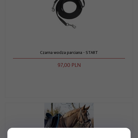
Czarna wodza parciana - START
97,
00
PLN