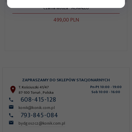
Czarna wodza - ACAVALLO
499,
00
PLN
ZAPRASZAMY DO SKLEPÓW STACJONARNYCH
T. Kościuszki 41/47
Pn-Pt 10:00 - 19:00
Sob 10:00 - 16:00
87-100
Toruń
,
Polska
608-415-128
konik@konik.com.pl
793-845-084
bydgoszcz@konik.com.pl