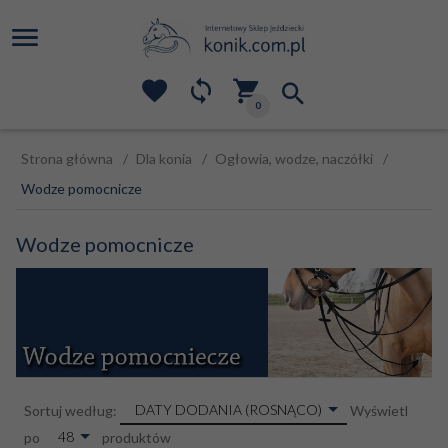
0
Strona główna
Dla konia
Ogłowia, wodze, naczółki
Wodze pomocnicze
Wodze pomocnicze
sort
DATY DODANIA (ROSNĄCO)
Sortuj według:
Wyświetl
pop
48
po
produktów