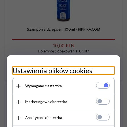
Szampon z dziegciem 100ml - HIPPIKA.COM
10,
00
PLN
Pojemność opakowania: 0.1 litr
Cena jednostkowa: 100.00 PLN
Ustawienia plików cookies
Wymagane ciasteczka
Marketingowe ciasteczka
Analityczne ciasteczka