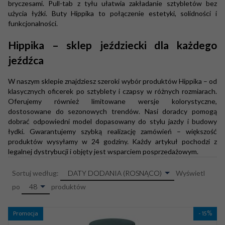
bryczesami. Pull-tab z tyłu ułatwia zakładanie sztybletów bez
użycia łyżki. Buty Hippika to połączenie estetyki, solidności i
funkcjonalności.
Hippika – sklep jeździecki dla każdego
jeźdźca
W naszym sklepie znajdziesz szeroki wybór produktów Hippika – od
klasycznych oficerek po sztyblety i czapsy w różnych rozmiarach.
Oferujemy również limitowane wersje kolorystyczne,
dostosowane do sezonowych trendów. Nasi doradcy pomogą
dobrać odpowiedni model dopasowany do stylu jazdy i budowy
łydki. Gwarantujemy szybką realizację zamówień – większość
produktów wysyłamy w 24 godziny. Każdy artykuł pochodzi z
legalnej dystrybucji i objęty jest wsparciem posprzedażowym.
sort
DATY DODANIA (ROSNĄCO)
Sortuj według:
Wyświetl
pop
48
po
produktów
Promocja
- 15%