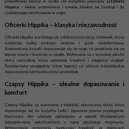
prawidłowej pozycji w siodle. Do kompletu polecamy
sztyblety
Hippica
– lekkie, przewiewne i trwałe, idealne na treningi i do
codziennego użytkowania w stajni.
Oficerki Hippika – klasyka i niezawodność
Oficerki Hippika wyróżniają się solidną konstrukcją cholewek, które
wspierają łydkę podczas skoków i jazdy ujeżdżeniowej.
Anatomiczny kształt dopasowuje się do nogi, co przekłada się na
lepsze czucie i kontrolę w siodle. Wykonane są z wysokiej jakości
skóry naturalnej, która zapewnia trwałość i elegancki wygląd.
Rozmiarówka uwzględnia różne tęgości, co ułatwia indywidualne
dopasowanie bez konieczności przeróbek.
Czapsy Hippika – idealne dopasowanie i
komfort
Czapsy Hippika są wykonane z miękkiej, elastycznej skóry, która
dopasowuje się do kształtu łydki i zapewnia pewne przyleganie.
Elastyczny klin ułatwia zakładanie, a zamek błyskawiczny
zabezpieczony zakończeniem z napą zapobiega rozpinaniu.
Wzmocnione przeszycia zwiększają trwałość w miejscach