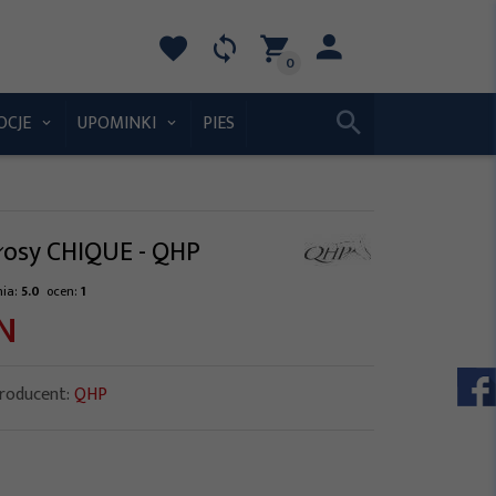
0
OCJE
UPOMINKI
PIES
łosy CHIQUE - QHP
nia:
5.0
ocen:
1
N
roducent:
QHP
s[167]