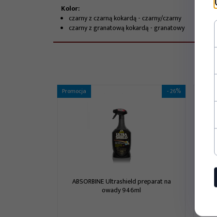
Kolor:
czarny z czarną kokardą - czarny/czarny
czarny z granatową kokardą - granatowy
Promocja
- 26%
ABSORBINE Ultrashield preparat na
owady 946ml
E