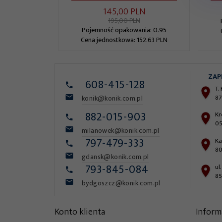
145,
00
PLN
195,00 PLN
Pojemność opakowania: 0.95
Cena jednostkowa: 152.63 PLN
ZAP
608-415-128
T.
87
konik@konik.com.pl
882-015-903
Kr
05
milanowek@konik.com.pl
797-479-333
Ka
80
gdansk@konik.com.pl
793-845-084
ul
85
bydgoszcz@konik.com.pl
Konto klienta
Inform