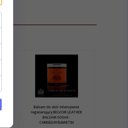
Balsam do skór intensywnie
ry
regenerujący BELVOIR LEATHER
BALSAM 500ml -
CARR&DAY&MARTIN