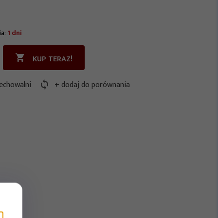
ia:
1 dni
KUP TERAZ!
echowalni
+ dodaj do porównania