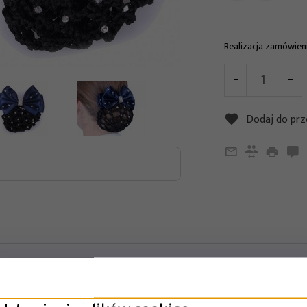
Realizacja zamówien
Dodaj do prz
Siatka na włosy z ozdobną kokardą.
Dodatkowo ozdobiona błyszczącymi kryształkami.
Kokarda posiada klamrę, którą można unieruchomić siatkę.
Materiał: 100% poliester