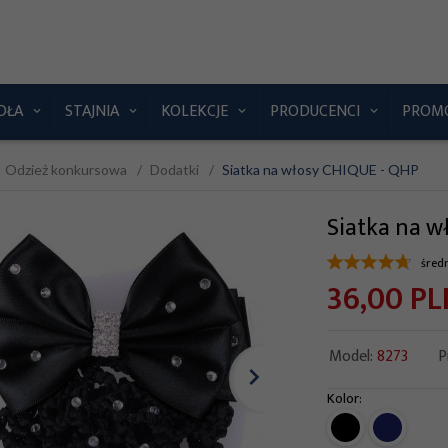
DŁA
STAJNIA
KOLEKCJE
PRODUCENCI
PROM
Odzież konkursowa
Dodatki
Siatka na włosy CHIQUE - QHP
Siatka na w
śred
36,
00
PL
Model:
8273
P
Kolor:
option