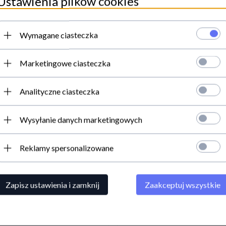
Ustawienia plików cookies
Wymagane ciasteczka
Marketingowe ciasteczka
KLIENCI, KTÓRZY KUPILI TEN PRODUKT WYBRALI RÓWNIEŻ...
Analityczne ciasteczka
Wysyłanie danych marketingowych
Reklamy spersonalizowane
Zapisz ustawienia i zamknij
Zaakceptuj wszystkie
Wcierka łagodząca Liquid
Wcierka łagodząca Liquid
mbrocation (dawniej Veterinary
Embrocation (dawniej Veterina
Liniment) 475ml - ABSORBINE
Liniment) 950ml - Absorbine