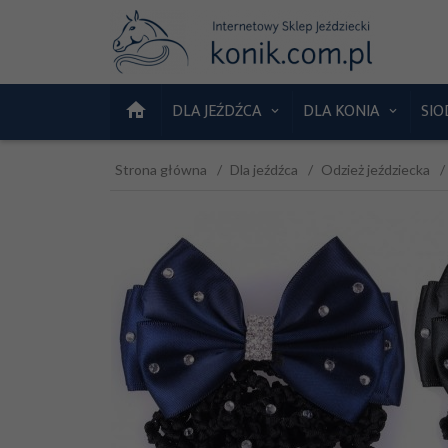
DLA JEŹDŹCA
DLA KONIA
SIO
Strona główna
Dla jeźdźca
Odzież jeździecka