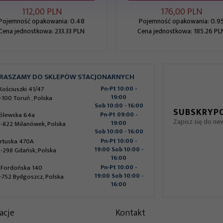
112,
00
PLN
176,
00
PLN
Pojemność opakowania: 0.48
Pojemność opakowania: 0.9
Cena jednostkowa: 233.33 PLN
Cena jednostkowa: 185.26 PL
RASZAMY DO SKLEPÓW STACJONARNYCH
 Kościuszki 41/47
Pn-Pt 10:00 -
19:00
-100
Toruń
,
Polska
Sob 10:00 - 16:00
SUBSKRYPC
ólewska 64a
Pn-Pt 09:00 -
Zapisz się do new
19:00
-822
Milanówek
,
Polska
Sob 10:00 - 16:00
rtuska 470A
Pn-Pt 10:00 -
19:00 Sob 10:00 -
-298
Gdańsk
,
Polska
16:00
. Fordońska 140
Pn-Pt 10:00 -
19:00 Sob 10:00 -
-752
Bydgoszcz
,
Polska
16:00
acje
Kontakt