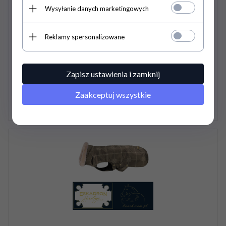
Wysyłanie danych marketingowych
Reklamy spersonalizowane
Bandaże polarowe Eskadron Heritage 2019/20 - black mocca
130,
00
PLN
Zapisz ustawienia i zamknij
Zaakceptuj wszystkie