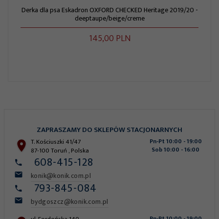
Derka dla psa Eskadron OXFORD CHECKED Heritage 2019/20 -
deeptaupe/beige/creme
145,
00
PLN
ZAPRASZAMY DO SKLEPÓW STACJONARNYCH
T. Kościuszki 41/47
Pn-Pt 10:00 - 19:00
Sob 10:00 - 16:00
87-100
Toruń
,
Polska
608-415-128
konik@konik.com.pl
793-845-084
bydgoszcz@konik.com.pl
ul. Fordońska 140
Pn-Pt 10:00 - 19:00