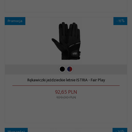
Promocja
- 15%
Rękawiczki jeździeckie letnie ISTRIA - Fair Play
92,
65
PLN
109,00 PLN
Wyprzedaż
- 20%