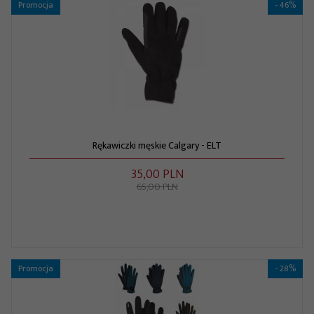
Promocja
- 46%
Rękawiczki męskie Calgary - ELT
35,
00
PLN
65,00 PLN
Promocja
- 28%