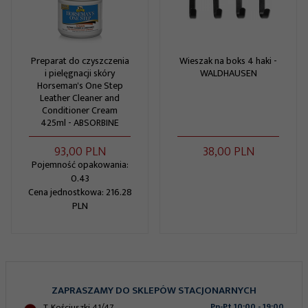
Preparat do czyszczenia
Wieszak na boks 4 haki -
i pielęgnacji skóry
WALDHAUSEN
Horseman's One Step
Leather Cleaner and
Conditioner Cream
425ml - ABSORBINE
93,
00
PLN
38,
00
PLN
Pojemność opakowania:
0.43
Cena jednostkowa: 216.28
PLN
ZAPRASZAMY DO SKLEPÓW STACJONARNYCH
T. Kościuszki 41/47
Pn-Pt 10:00 - 19:00