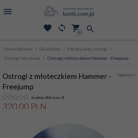
0
Strona główna
Dla jeźdźca
Palcaty, baty, ostrogi
Ostrogi i akcesoria
Ostrogi z młoteczkiem Hammer - Freejump
Ostrogi z młoteczkiem Hammer -
Freejump
średnia:
0.0
ocen:
0
320,
00
PLN