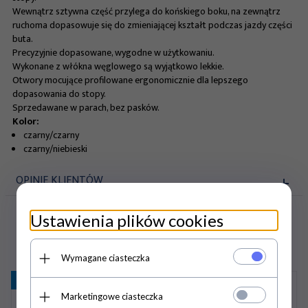
Wewnątrz sztywna część przylega do końskiego boku, na zewnątrz
ruchoma dopasowuje się do zmieniającej kształt podczas jazdy części
buta.
Precyzyjnie dopasowane, wygodne w użytkowaniu.
Wykonane z włókna węglowego są wyjątkowo lekkie.
Otwory mocujące profilowane ergonomicznie dla lepszego
dopasowania do stopy.
Sprzedawane w parach, bez pasków.
Kolor:
czarny/czarny
czarny/niebieski
OPINIE KLIENTÓW
Ustawienia plików cookies
KLIENCI, KTÓRZY KUPILI TEN PRODUKT WYBRALI
RÓWNIEŻ...
Wymagane ciasteczka
Promocja
- 26%
Marketingowe ciasteczka