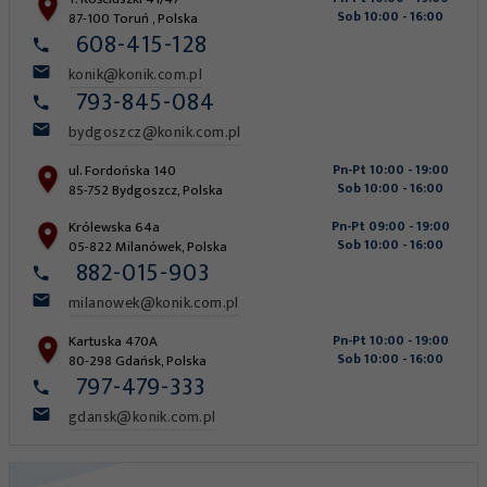
Sob 10:00 - 16:00
87-100
Toruń
,
Polska
608-415-128
konik@konik.com.pl
793-845-084
bydgoszcz@konik.com.pl
ul. Fordońska 140
Pn-Pt 10:00 - 19:00
Sob 10:00 - 16:00
85-752
Bydgoszcz
,
Polska
Królewska 64a
Pn-Pt 09:00 - 19:00
Sob 10:00 - 16:00
05-822
Milanówek
,
Polska
882-015-903
milanowek@konik.com.pl
Kartuska 470A
Pn-Pt 10:00 - 19:00
Sob 10:00 - 16:00
80-298
Gdańsk
,
Polska
797-479-333
gdansk@konik.com.pl