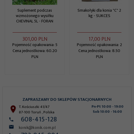
Suplement podczas
Smakołyki dla konia "C" 2
wzmożonego wysiłku
kg - SUKCES
CHEVINAL 5L - FORAN
301,
00
PLN
17,
00
PLN
Pojemność opakowania: 5
Pojemność opakowania: 2
Cena jednostkowa: 60.20
Cena jednostkowa: 8.50
PLN
PLN
ZAPRASZAMY DO SKLEPÓW STACJONARNYCH
T. Kościuszki 41/47
Pn-Pt 10:00 - 19:00
Sob 10:00 - 16:00
87-100
Toruń
,
Polska
608-415-128
konik@konik.com.pl