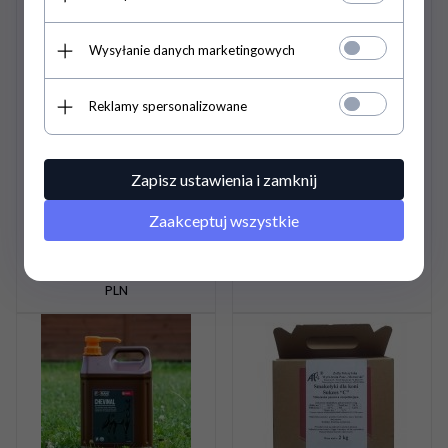
Wysyłanie danych marketingowych
ABSORBINE Ultrashield
Szampon usuwający
Reklamy spersonalizowane
preparat na owady
plamy STAIN REMOVING
946ml
500ml -
CARR&DAY&MARTIN
Zapisz ustawienia i zamknij
145,
00
PLN
60,
00
PLN
195,00 PLN
Pojemność opakowania: 0.5
Zaakceptuj wszystkie
Pojemność opakowania:
Cena jednostkowa: 120.00
0.95
PLN
Cena jednostkowa: 152.63
PLN