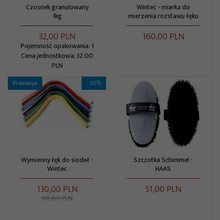
Czosnek granulowany
Wintec - miarka do
1kg
mierzenia rozstawu łęku
32,
00
PLN
160,
00
PLN
Pojemność opakowania: 1
Cena jednostkowa: 32.00
PLN
Promocja
- 30%
Wymienny łęk do siodeł -
Szczotka Schimmel -
Wintec
HAAS
130,
00
PLN
51,
00
PLN
185,00 PLN