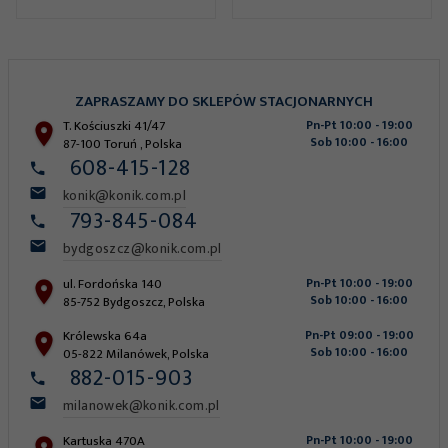
ZAPRASZAMY DO SKLEPÓW STACJONARNYCH
T. Kościuszki 41/47
Pn-Pt 10:00 - 19:00
Sob 10:00 - 16:00
87-100
Toruń
,
Polska
608-415-128
konik@konik.com.pl
793-845-084
bydgoszcz@konik.com.pl
ul. Fordońska 140
Pn-Pt 10:00 - 19:00
Sob 10:00 - 16:00
85-752
Bydgoszcz
,
Polska
Królewska 64a
Pn-Pt 09:00 - 19:00
Sob 10:00 - 16:00
05-822
Milanówek
,
Polska
882-015-903
milanowek@konik.com.pl
Kartuska 470A
Pn-Pt 10:00 - 19:00