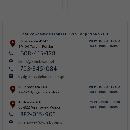
ZAPRASZAMY DO SKLEPÓW STACJONARNYCH
T. Kościuszki 41/47
Pn-Pt 10:00 - 19:00
Sob 10:00 - 16:00
87-100
Toruń
,
Polska
608-415-128
konik@konik.com.pl
793-845-084
bydgoszcz@konik.com.pl
ul. Fordońska 140
Pn-Pt 10:00 - 19:00
Sob 10:00 - 16:00
85-752
Bydgoszcz
,
Polska
Królewska 64a
Pn-Pt 09:00 - 19:00
Sob 10:00 - 16:00
05-822
Milanówek
,
Polska
882-015-903
milanowek@konik.com.pl