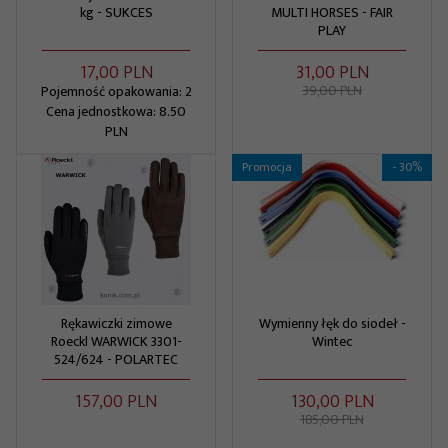
kg - SUKCES
MULTI HORSES - FAIR
PLAY
17,
00
PLN
31,
00
PLN
39,00 PLN
Pojemność opakowania: 2
Cena jednostkowa: 8.50
PLN
Promocja
- 30%
Rękawiczki zimowe
Wymienny łęk do siodeł -
Roeckl WARWICK 3301-
Wintec
524/624 - POLARTEC
157,
00
PLN
130,
00
PLN
185,00 PLN