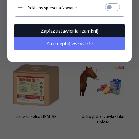
Reklamy spersonalizowane
Żel chłodzący ICE BLUE
Szczotkokopystka z
500ml -
gumowaną rączką -
CARR&DAY&MARTIN
HIPPOTONIC
Zapisz ustawienia i zamknij
88,
00
PLN
8,
50
PLN
Zaakceptuj wszystkie
Pojemność opakowania: 0.5
Cena jednostkowa: 176.00
PLN
Lizawka solna LISAL SE
Uchwyt do lizawki - Likit
Holder