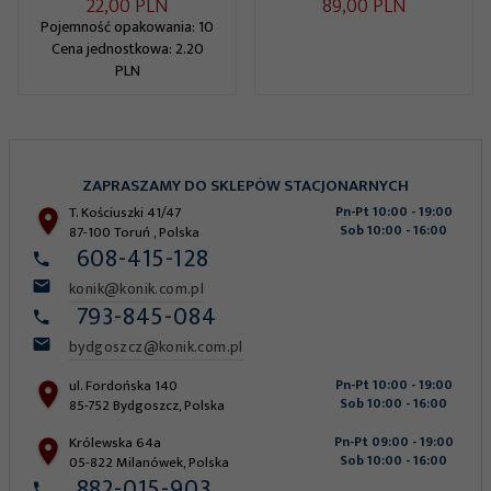
22,
00
PLN
89,
00
PLN
Pojemność opakowania: 10
Cena jednostkowa: 2.20
PLN
ZAPRASZAMY DO SKLEPÓW STACJONARNYCH
T. Kościuszki 41/47
Pn-Pt 10:00 - 19:00
Sob 10:00 - 16:00
87-100
Toruń
,
Polska
608-415-128
konik@konik.com.pl
793-845-084
bydgoszcz@konik.com.pl
ul. Fordońska 140
Pn-Pt 10:00 - 19:00
Sob 10:00 - 16:00
85-752
Bydgoszcz
,
Polska
Królewska 64a
Pn-Pt 09:00 - 19:00
Sob 10:00 - 16:00
05-822
Milanówek
,
Polska
882-015-903