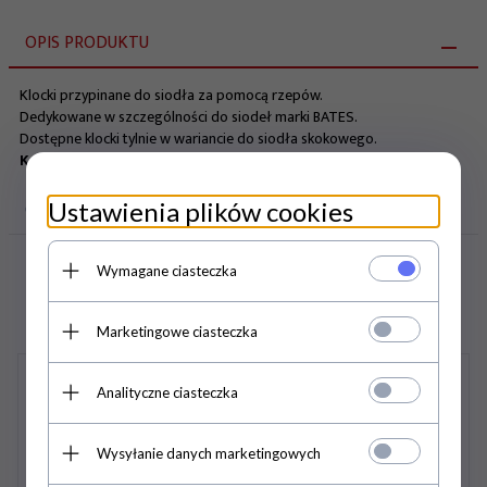
OPIS PRODUKTU
Klocki przypinane do siodła za pomocą rzepów.
Dedykowane w szczególności do siodeł marki BATES.
Dostępne klocki tylnie w wariancie do siodła skokowego.
Kolor
: czarny
Ustawienia plików cookies
OPINIE KLIENTÓW
Wymagane ciasteczka
KLIENCI, KTÓRZY KUPILI TEN PRODUKT WYBRALI
RÓWNIEŻ...
Marketingowe ciasteczka
Analityczne ciasteczka
Wysyłanie danych marketingowych