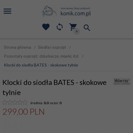
0
Strona główna
Siodła i osprzęt
Pozostały osprzęt: dziurkacze, miarki, itd.
Klocki do siodła BATES - skokowe tylnie
Klocki do siodła BATES - skokowe
tylnie
średnia:
0.0
ocen:
0
299,
00
PLN