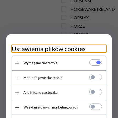
HORSENSE
HORSEWARE IRELAND
HORSLYX
HORZE
HUNTER
HV POLO
Ustawienia plików cookies
IMIMA
IMPERIAL RIDING
Wymagane ciasteczka
JACSON
JIN STIRRUP
Marketingowe ciasteczka
JUMP IT
Analityczne ciasteczka
KANTRIE
KASK SPORT
Wysyłanie danych marketingowych
KAVALKADE