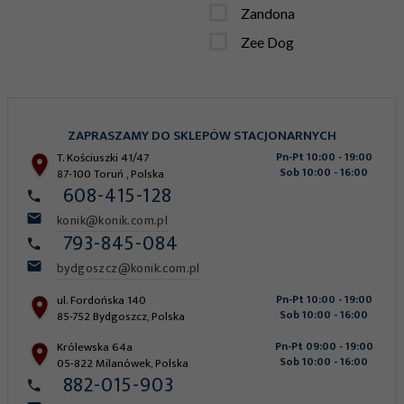
Zandona
Zee Dog
ZAPRASZAMY DO SKLEPÓW STACJONARNYCH
T. Kościuszki 41/47
Pn-Pt 10:00 - 19:00
Sob 10:00 - 16:00
87-100
Toruń
,
Polska
608-415-128
konik@konik.com.pl
793-845-084
bydgoszcz@konik.com.pl
ul. Fordońska 140
Pn-Pt 10:00 - 19:00
Sob 10:00 - 16:00
85-752
Bydgoszcz
,
Polska
Królewska 64a
Pn-Pt 09:00 - 19:00
Sob 10:00 - 16:00
05-822
Milanówek
,
Polska
882-015-903