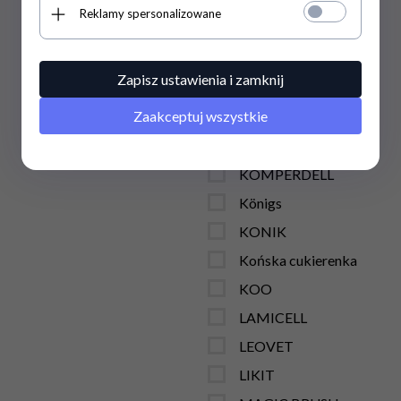
KENIG
Reklamy spersonalizowane
Kentucky Horsewear
KERALIT
Zapisz ustawienia i zamknij
KERBL
Zaakceptuj wszystkie
Kevin Bacon's
KIEFFER
KOMPERDELL
Königs
KONIK
Końska cukierenka
KOO
LAMICELL
LEOVET
LIKIT