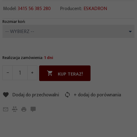
Model:
3415 56 385 280
Producent:
ESKADRON
Rozmiar koń:
options[166]
-- WYBIERZ --
Realizacja zamówienia:
1 dni
KUP TERAZ!
Dodaj do przechowalni
+ dodaj do porównania