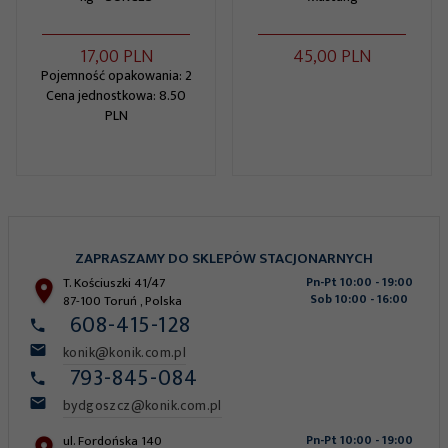
17,
00
PLN
45,
00
PLN
Pojemność opakowania: 2
Cena jednostkowa: 8.50
PLN
ZAPRASZAMY DO SKLEPÓW STACJONARNYCH
T. Kościuszki 41/47
Pn-Pt 10:00 - 19:00
Sob 10:00 - 16:00
87-100
Toruń
,
Polska
608-415-128
konik@konik.com.pl
793-845-084
bydgoszcz@konik.com.pl
ul. Fordońska 140
Pn-Pt 10:00 - 19:00