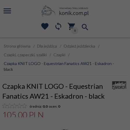
0
Strona główna
Dla jeźdźca
Odzież jeździecka
Czapki, czapeczki, szaliki
Czapki
Czapka KNIT LOGO - Equestrian Fanatics AW21 - Eskadron -
black
Czapka KNIT LOGO - Equestrian
Fanatics AW21 - Eskadron - black
średnia:
0.0
ocen:
0
105,
00
PLN