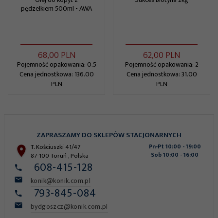
pędzelkiem 500ml - AWA
68,
00
PLN
62,
00
PLN
Pojemność opakowania: 0.5
Pojemność opakowania: 2
Cena jednostkowa: 136.00
Cena jednostkowa: 31.00
PLN
PLN
ZAPRASZAMY DO SKLEPÓW STACJONARNYCH
T. Kościuszki 41/47
Pn-Pt 10:00 - 19:00
Sob 10:00 - 16:00
87-100
Toruń
,
Polska
608-415-128
konik@konik.com.pl
793-845-084
bydgoszcz@konik.com.pl