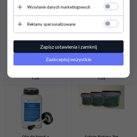
Wysyłanie danych marketingowych
Reklamy spersonalizowane
Balsam do skór
Balsam do skór z
intensywnie regenerujący
woskiem pszczelim
BELVOIR LEATHER
BIENENWACHS LEDER
BALSAM 500ml -
BALSAM 500ml -
Zapisz ustawienia i zamknij
CARR&DAY&MARTIN
Waldhausen
87,
00
PLN
60,
00
PLN
Zaakceptuj wszystkie
Pojemność opakowania: 0.5
Pojemność opakowania: 0.5
Cena jednostkowa: 174.00
Cena jednostkowa: 120.00
PLN
PLN
Olej do kopyt z
Sukces Biotyna 2kg